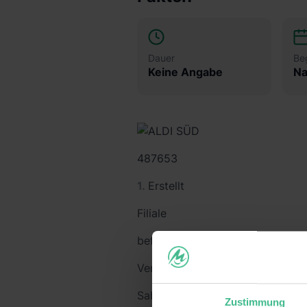
Dauer
Be
Keine Angabe
Na
487653
Erstellt
Filiale
befristet
Verkauf
Sabine Möller
Zustimmung