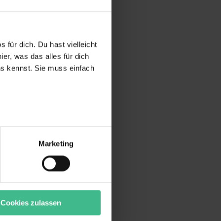
 für dich. Du hast vielleicht
er, was das alles für dich
uns kennst. Sie muss einfach
r bei Benutzung der
bseite zu analysieren
Marketing
ür soziale Medien, Werbung
Unsere Partner führen diese
t oder die sie im Rahmen
“ stimmst du allen
wecke zulassen, triff deine
Cookies zulassen
rung von Cookies der