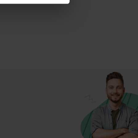
bermittlung deiner Daten in
atenschutzniveau (EuGH –
ganz oder teilweise über
ere Informationen zu den