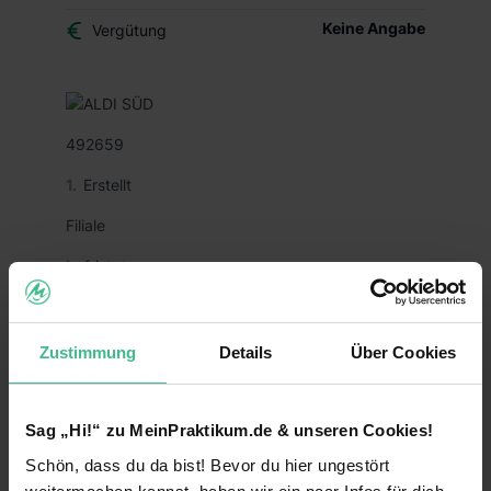
Keine Angabe
Vergütung
492659
Erstellt
Filiale
befristet
Verkauf
Nadja Lemke
Zustimmung
Details
Über Cookies
2
Karriere
Sag „Hi!“ zu MeinPraktikum.de & unseren Cookies!
Schön, dass du da bist! Bevor du hier ungestört
Praktikant