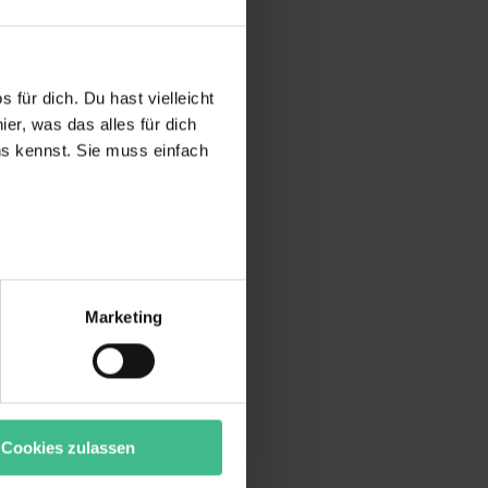
 für dich. Du hast vielleicht
er, was das alles für dich
uns kennst. Sie muss einfach
r bei Benutzung der
bseite zu analysieren
Marketing
ür soziale Medien, Werbung
Unsere Partner führen diese
t oder die sie im Rahmen
“ stimmst du allen
wecke zulassen, triff deine
Cookies zulassen
rung von Cookies der