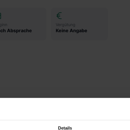
ginn
Vergütung
ch Absprache
Keine Angabe
Details