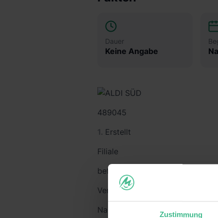
Dauer
Be
Keine Angabe
Na
489045
Erstellt
Filiale
befristet
Verkauf
Nadja Lemke
Zustimmung