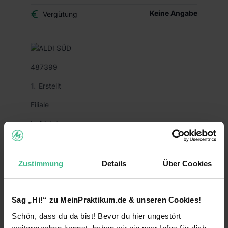
Keine Angabe
Vergütung
487399
Erstellt
Filiale
befristet
Verkauf
Mona Spielmann
Zustimmung
Details
Über Cookies
1
Karriere
Sag „Hi!“ zu MeinPraktikum.de & unseren Cookies!
Schön, dass du da bist! Bevor du hier ungestört
Praktikant