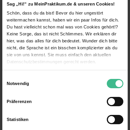
Liquidity oder Operational Risk - hier unterstützt
Sag „Hi!“ zu MeinPraktikum.de & unseren Cookies!
du in Projekten bei deutschen, europäischen und
internationalen Banken. Du begleitest unsere
Schön, dass du da bist! Bevor du hier ungestört
Kunden über die gesamte Prozesskette von der
weitermachen kannst, haben wir ein paar Infos für dich.
Analyse der strategischen Auswirkungen auf das
Du hast vielleicht schon mal was von Cookies gehört!?
weiterlesen
Geschäftsmodell bis hin zur Umsetzung in der
Keine Sorge, das ist nicht Schlimmes. Wir erklären dir
Gesamtbank inklusive der IT-Infrastruktur.
hier, was das alles für dich bedeutet. Wunder dich bitte
Benefits
Vielfalt
– Du unterstützt uns bei
nicht, die Sprache ist ein bisschen komplizierter als du
Datenauswertungen und der Aufarbeitung von
sie von uns kennst. Sie muss einfach den aktuellen
Betriebssport
Fachthemen. Gleichzeitig lernst du die Kredit-,
Datenschutzbestimmungen gerecht werden.
Risikomanagement- und Handelsbereiche unserer
Eigener Arbeitsplatz
international agierenden Kunden kennen und hilfst
Die Nutzung von Cookies auf MeinPraktikum.de
Einwilligungsauswahl
bei der Sicherstellung angemessener Prozesse im
Einführungsveranstaltung
Notwendig
Front-, Middle- und Backoffice.
Wir verwenden Cookies zur technischen Funktion
Flexible Arbeitszeiten
Projekte
– Du wirst in die Mandats- und
unserer Webseite („Notwendig“), um von dir bei
Projektarbeit eingebunden und bekommst
Präferenzen
Benutzung der Webseite getroffenen Einstellungen zu
7 weitere anzeigen
Kantine
Einblicke über die Verantwortung gegenüber
speichern ( „Präferenzen“), die Zugriffe auf unsere
Mandanten und Markt.
Mitarbeiterevents
Webseite zu analysieren („Statistiken“), um
Kontaktperson
Statistiken
Informationen zu deiner Verwendung unserer Website an
Mitarbeiterrabatte
Talent Acquisition