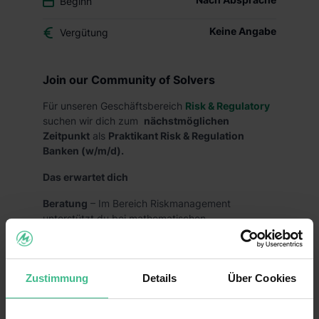
Beginn
Keine Angabe
Vergütung
Join our Community of Solvers
Für unseren Geschäftsbereich
Risk & Regulatory
suchen wir dich zum
nächstmöglichen
Zeitpunkt
als
Praktikant Risk & Regulation
Banken (w/m/d).
Das erwartet dich
Beratung
– Im Bereich Riskmanagement
unterstützt du bei mathematischen
Fragestellungen sowie bei der Bewertung, der
Quantifizierung und der Modellierung von Risiken.
Dabei baust du Expertise in den Bereichen
Zustimmung
Details
Über Cookies
Kapitalmärkte und Kreditgeschäfte auf.
Regulatory Management
– Ob Credit, Market,