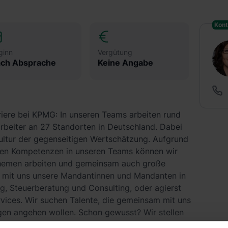
Kont
ginn
Vergütung
ch Absprache
Keine Angabe
riere bei KPMG: In unseren Teams arbeiten rund
arbeiter an 27 Standorten in Deutschland. Dabei
 Kultur der gegenseitigen Wertschätzung. Aufgrund
igen Kompetenzen in unseren Teams können wir
 Themen arbeiten und gemeinsam auch große
t mit uns unsere Mandantinnen und Mandanten in
g, Steuerberatung und Consulting, oder agierst
ervices. Wir suchen Talente, die gemeinsam mit uns
en angehen wollen. Schon gewusst? Wir stellen
bsolventen aus dem Bereich