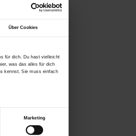
Über Cookies
 für dich. Du hast vielleicht
er, was das alles für dich
uns kennst. Sie muss einfach
r bei Benutzung der
bseite zu analysieren
Marketing
ür soziale Medien, Werbung
Unsere Partner führen diese