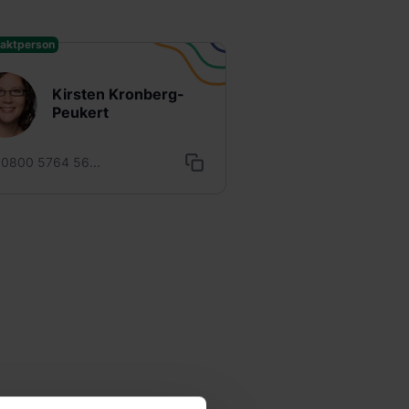
aktperson
Kirsten Kronberg-
Peukert
0800 5764 56...