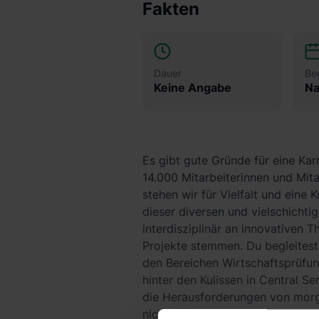
Fakten
Dauer
Be
Keine Angabe
Na
Es gibt gute Gründe für eine Kar
14.000 Mitarbeiterinnen und Mit
stehen wir für Vielfalt und eine
dieser diversen und vielschicht
interdisziplinär an innovativen
Projekte stemmen. Du begleites
den Bereichen Wirtschaftsprüfun
hinter den Kulissen in Central S
die Herausforderungen von morg
nicht nur Absolventinnen und A