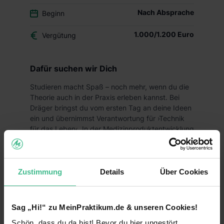
Nach Absprache
Beginn
1.000/1.200 Euro
Vergütung
Dafür suchen wir Dich
Studieren macht Spaß – noch mehr, wenn du die
Theorie auch in der Praxis erleben kannst. Bei
Dräger bringst du vom ersten Tag an deine Ideen
ein und übernimmst Verantwortung für ›Technik
für das Leben‹. In der Medizinproduktentwicklung
unterstützt du uns für drei bis sechs Monate
tatkräftig dabei, Werkzeuge und Programme zur
Testautomatisierung weiterzuentwickeln. Leben
schützen, unterstützen und retten sind die Ziele,
Zustimmung
Details
Über Cookies
die uns alle bei Dräger miteinander verbinden.
Finde heraus, wie gut das zu deinen persönlichen
Zielen passt.
Sag „Hi!“ zu MeinPraktikum.de & unseren Cookies!
Schön, dass du da bist! Bevor du hier ungestört