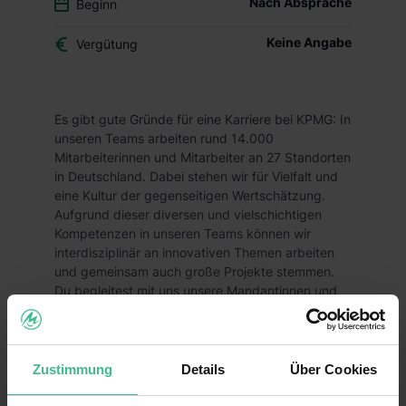
Nach Absprache
Beginn
Keine Angabe
Vergütung
Es gibt gute Gründe für eine Karriere bei KPMG: In
unseren Teams arbeiten rund 14.000
Mitarbeiterinnen und Mitarbeiter an 27 Standorten
in Deutschland. Dabei stehen wir für Vielfalt und
eine Kultur der gegenseitigen Wertschätzung.
Aufgrund dieser diversen und vielschichtigen
Kompetenzen in unseren Teams können wir
interdisziplinär an innovativen Themen arbeiten
und gemeinsam auch große Projekte stemmen.
Du begleitest mit uns unsere Mandantinnen und
Mandanten in den Bereichen Wirtschaftsprüfung,
Steuerberatung und Consulting, oder agierst
hinter den Kulissen in Central Services. Wir
suchen Talente, die gemeinsam mit uns die
Zustimmung
Details
Über Cookies
Herausforderungen von morgen angehen wollen.
Schon gewusst? Wir stellen nicht nur