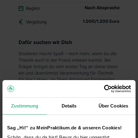
Nach Absprache
Beginn
1.000/1.200 Euro
Vergütung
Dafür suchen wir Dich
Studieren macht Spaß – noch mehr, wenn du die
Theorie auch in der Praxis erleben kannst. Bei
Dräger bringst du vom ersten Tag an deine Ideen
ein und übernimmst Verantwortung für ›Technik
für das Leben‹. Im Team Advanced Engineering
Solutions unterstützt du uns für drei bis sechs
Monate tatkräftig dabei in Innovationsprojekten
Lösungen für spannende technologische
Herausforderungen zu finden. Leben schützen,
Zustimmung
Details
Über Cookies
unterstützen und retten sind die Ziele, die uns alle
bei Dräger miteinander verbinden. Finde heraus,
wie gut das zu deinen persönlichen Zielen passt.
Sag „Hi!“ zu MeinPraktikum.de & unseren Cookies!
Schön, dass du da bist! Bevor du hier ungestört