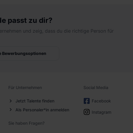
t Du bereits erste Erfahrungen in den Bereichen
liche Unternehmen, Politik und Wissenschaft
le passt zu dir?
t.
ernehmen und zeig, dass du die richtige Person für
tuellen Herausforderungen und Trends im
chenswert.
e Bewerbungsoptionen
 an der Ausarbeitung von Themen mit
icher und politischer Relevanz.
eine Kommunikations-Skills hast Du bereits
len können.
Für Unternehmen
Social Media
ch- und Englischkenntnisse runden Dein Profil
Jetzt Talente finden
Facebook
Als Personaler*in anmelden
Instagram
Sie haben Fragen?