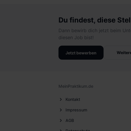
Erfahrungen:
Idealerweise has
öffentliche Verwaltung, öffent
Du findest, diese Stel
(Business Research) gesammel
Dann bewirb dich jetzt beim Unt
Kenntnisse:
Kenntnisse der ak
diesen Job bist!
öffentlichen Sektor sind wüns
Weiter
Jetzt bewerben
Interessen:
Du hast Interesse
gesellschaftlicher, wirtschaftl
Kommunikationsfähigkeiten:
D
nachweislich unter Beweis stel
MeinPraktikum.de
Sprachkenntnisse:
Gute Deuts
Kontakt
ab.
Impressum
AGB
Datenschutz