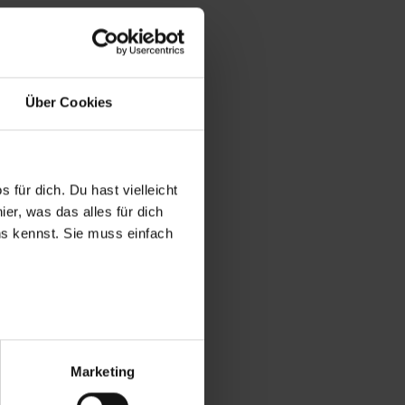
Über Cookies
 für dich. Du hast vielleicht
er, was das alles für dich
uns kennst. Sie muss einfach
r bei Benutzung der
bseite zu analysieren
Marketing
ür soziale Medien, Werbung