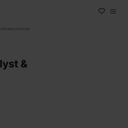
munication (w/m/d)
lyst &