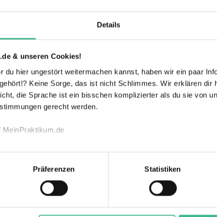
Details
Deutschland
.de & unseren Cookies!
dem Arbeitsfeld Fundraising
 du hier ungestört weitermachen kannst, haben wir ein paar Infos
hört!? Keine Sorge, das ist nicht Schlimmes. Wir erklären dir hi
rde Teil unseres Teams! Wir freuen uns auf
icht, die Sprache ist ein bisschen komplizierter als du sie von 
Einführungsverans
Flexible
estimmungen gerecht werden.
taltung
Arbeitszeiten
f MeinPraktikum.de
Mitarbeiterevents
Mentoring
echnischen Funktion unserer Webseite („Notwendig“), um von di
lungen zu speichern ( „Präferenzen“), die Zugriffe auf unsere We
Präferenzen
Statistiken
ionen zu deiner Verwendung unserer Website an unsere Partner f
Anschlusstätigkeit
Zuschuss für
nd um Inhalte und Anzeigen zu personalisieren („Marketing“). 
möglich
öffentliche
 mit weiteren Daten zusammen, die du ihnen bereitgestellt has
Verkehrsmittel
gesammelt haben. Durch Klick auf den Button „Cookies zulassen