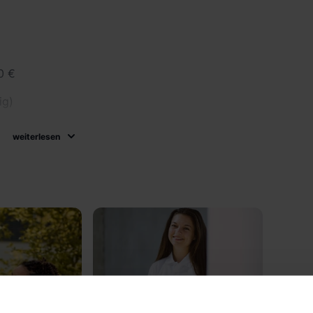
0 €
ig)
weiterlesen
igkeit
lls
enslauf