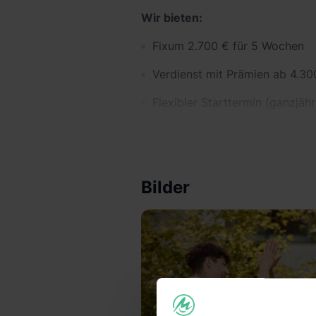
Wir bieten:
Fixum 2.700 € für 5 Wochen
Verdienst mit Prämien ab 4.30
Flexibler Starttermin (ganzjähr
Rhetorik Schulungen
Stärkung der Überzeugungsfäh
Bilder
Verbesserung deiner Social Ski
Referenzschreiben für den Leb
Wir wünschen uns:
Mindestalter: 18 Jahre
4-5 Wochen Zeit