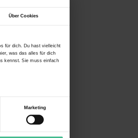
Über Cookies
 für dich. Du hast vielleicht
er, was das alles für dich
uns kennst. Sie muss einfach
r bei Benutzung der
bseite zu analysieren
Marketing
ür soziale Medien, Werbung
Unsere Partner führen diese
t oder die sie im Rahmen
“ stimmst du allen