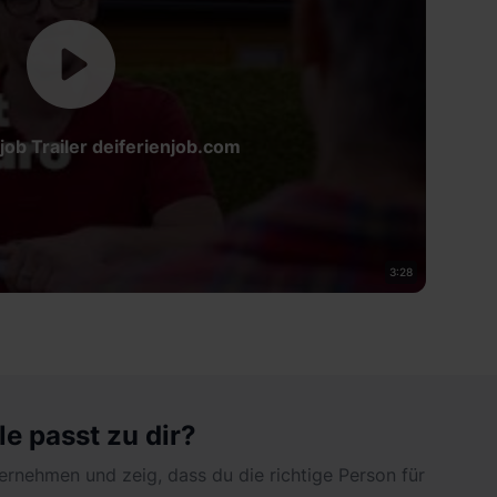
job Trailer deiferienjob.com
3:28
le passt zu dir?
ernehmen und zeig, dass du die richtige Person für