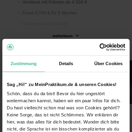
Verdienst mit Prämien ab 4.300 €
Fixum 2.700 € für 5 Wochen
Schulungen und Events
Zusammenarbeit mit Gleichaltrigen
weiterlesen
Eine unvergessliche Zeit
Bilder
Arbeitszeugnis für deinen Lebenslauf
Zustimmung
Details
Über Cookies
Wir wünschen uns:
Deutsch als Muttersprache (bzw. Level C1)
Sag „Hi!“ zu MeinPraktikum.de & unseren Cookies!
Mindestalter: 18 Jahre
Schön, dass du da bist! Bevor du hier ungestört
Mind. 4 Wochen Zeit
weitermachen kannst, haben wir ein paar Infos für dich.
Du hast vielleicht schon mal was von Cookies gehört!?
Reisebereitschaft: Einsatz in Deutschland
Keine Sorge, das ist nicht Schlimmes. Wir erklären dir
Benefits
hier, was das alles für dich bedeutet. Wunder dich bitte
Große Klappe, viel dahinter
nicht, die Sprache ist ein bisschen komplizierter als du
Weiterbildungsmaßnahmen