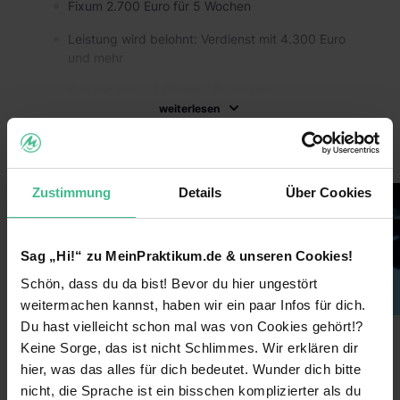
Fixum 2.700 Euro für 5 Wochen
Leistung wird belohnt: Verdienst mit 4.300 Euro
und mehr
Geh mit uns auf Reisen - Einsatzort in
weiterlesen
Deutschland (Unterkunft inklusive)
Flexible Arbeitseinteilung
Bilder
Ganzjährig unabhängiger Starttermin
Zustimmung
Details
Über Cookies
Rhetoriktrainings und Coachings
Stärkung deiner Überzeugungsfähigkeit
Sag „Hi!“ zu MeinPraktikum.de & unseren Cookies!
Zusammenarbeit mit Gleichaltrigen
Schön, dass du da bist! Bevor du hier ungestört
weitermachen kannst, haben wir ein paar Infos für dich.
Arbeits- oder Praktikumszeugnis für deinen
Du hast vielleicht schon mal was von Cookies gehört!?
Lebenslauf
Keine Sorge, das ist nicht Schlimmes. Wir erklären dir
Benefits
Wir wünschen uns:
hier, was das alles für dich bedeutet. Wunder dich bitte
nicht, die Sprache ist ein bisschen komplizierter als du
Mindestalter: 18 Jahre
Weiterbildungsmaßnahmen