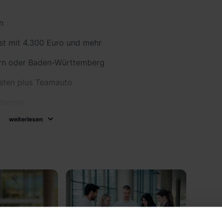
n
nst mit 4.300 Euro und mehr
yern oder Baden-Württemberg
sten plus Teamauto
termin
weiterlesen
igen
is für deinen Lebenslauf
h (Muttersprache oder Level C1)