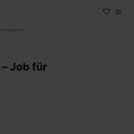
r & Studenten
– Job für