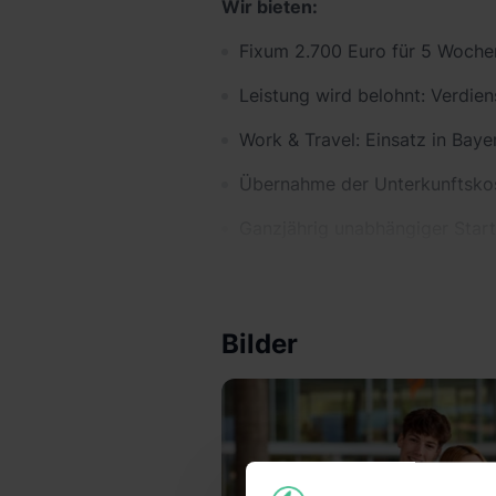
Wir bieten:
Fixum 2.700 Euro für 5 Woche
Leistung wird belohnt: Verdie
Work & Travel: Einsatz in Ba
Übernahme der Unterkunftsko
Ganzjährig unabhängiger Start
Zusammenarbeit mit Gleichaltr
Arbeits- oder Praktikumszeugn
Bilder
Wir wünschen uns:
Mindestalter: 18 Jahre
4-5 Wochen Zeit
Verhandlungssicheres Deutsc