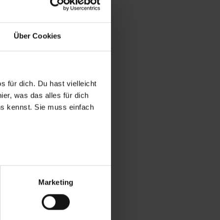
Über Cookies
 für dich. Du hast vielleicht
er, was das alles für dich
uns kennst. Sie muss einfach
r bei Benutzung der
bseite zu analysieren
Marketing
ür soziale Medien, Werbung
Unsere Partner führen diese
t oder die sie im Rahmen