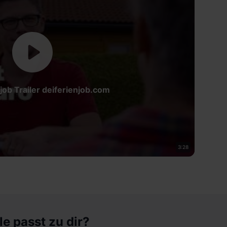
job Trailer deiferienjob.com
3:28
le passt zu dir?