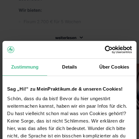
Wir bieten:
Fixum 2.700 € für 5 Wochen
Verdienst mit Prämien ab 4.300 €
weiterlesen
Flexibler Starttermin (ganzjährig)
Bilder
Übernahme der Unterkunftskosten plus
Teamauto
Zustimmung
Details
Über Cookies
Rhetorik Schulungen
Stärkung der Überzeugungsfähigkeit
Sag „Hi!“ zu MeinPraktikum.de & unseren Cookies!
Firmenevents und attraktive Incentives
Schön, dass du da bist! Bevor du hier ungestört
weitermachen kannst, haben wir ein paar Infos für dich.
Arbeitszeugnis für den Lebenslauf
Du hast vielleicht schon mal was von Cookies gehört!?
Wir wünschen uns:
Keine Sorge, das ist nicht Schlimmes. Wir erklären dir
Benefits
hier, was das alles für dich bedeutet. Wunder dich bitte
Deutsch als Muttersprache (bzw. Level C1)
nicht, die Sprache ist ein bisschen komplizierter als du
Weiterbildungsmaßnahmen