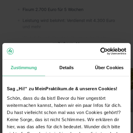
Fixum 2.700 Euro für 5 Wochen
Leistung wird belohnt: Verdienst mit 4.300 Euro
und mehr
Work & Travel: Einsatz in Bayern oder Baden-
weiterlesen
Württemberg
Übernahme der Unterkunftskosten plus
Bilder
Teamauto
Zustimmung
Details
Über Cookies
Ganzjährig unabhängiger Starttermin
Zusammenarbeit mit Gleichaltrigen
Sag „Hi!“ zu MeinPraktikum.de & unseren Cookies!
Arbeits- oder Praktikumszeugnis für deinen
Schön, dass du da bist! Bevor du hier ungestört
Lebenslauf
weitermachen kannst, haben wir ein paar Infos für dich.
Wir wünschen uns:
Du hast vielleicht schon mal was von Cookies gehört!?
Keine Sorge, das ist nicht Schlimmes. Wir erklären dir
Mindestalter: 18 Jahre
Benefits
hier, was das alles für dich bedeutet. Wunder dich bitte