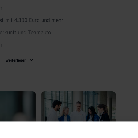
n
nst mit 4.300 Euro und mehr
terkunft und Teamauto
n
gs
weiterlesen
fähigkeit
igen
is für deinen Lebenslauf
der Level C1