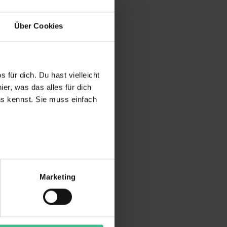
Über Cookies
 für dich. Du hast vielleicht
er, was das alles für dich
uns kennst. Sie muss einfach
r bei Benutzung der
bseite zu analysieren
Marketing
ür soziale Medien, Werbung
Unsere Partner führen diese
t oder die sie im Rahmen
“ stimmst du allen