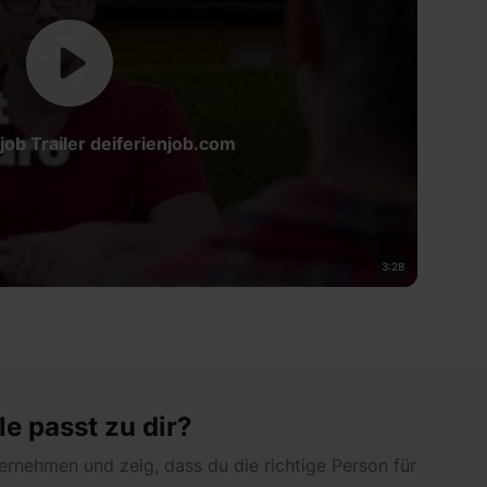
job Trailer deiferienjob.com
3:28
le passt zu dir?
ernehmen und zeig, dass du die richtige Person für