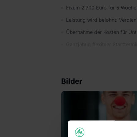
Fixum 2.700 Euro für 5 Woche
Leistung wird belohnt: Verdie
Übernahme der Kosten für Un
Ganzjährig flexibler Starttermi
Rhetoriktrainings und Coachin
Stärkung deiner Überzeugungs
Bilder
Zusammenarbeit mit Gleichaltr
Arbeits- oder Praktikumszeugn
Wir wünschen uns:
Deutsch als Muttersprache o
Mindestalter: 18 Jahre