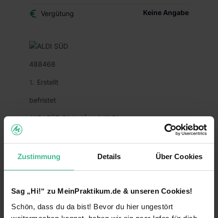
Keine Angabe
Vergütung
488468
Erstellt
befristet
ALDI SÜD Digital | meinALDI
Constantin Dahlems
25
Zustimmung
Details
Über Cookies
Karriere
Driver HD
Sag „Hi!“ zu MeinPraktikum.de & unseren Cookies!
Schön, dass du da bist! Bevor du hier ungestört
Nordrhein-Westfalen (DE-NW)