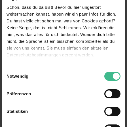
Fakten
Schön, dass du da bist! Bevor du hier ungestört
weitermachen kannst, haben wir ein paar Infos für dich.
Konzern
Unternehmensart
Du hast vielleicht schon mal was von Cookies gehört!?
Keine Sorge, das ist nicht Schlimmes. Wir erklären dir
80
Mitarbeiter
hier, was das alles für dich bedeutet. Wunder dich bitte
nicht, die Sprache ist ein bisschen komplizierter als du
Dienstleistung & Kundenservice
Branche
Marketing, Werbung & PR
sie von uns kennst. Sie muss einfach den aktuellen
Grafik & Design
Datenschutzbestimmungen gerecht werden.
Die Nutzung von Cookies auf MeinPraktikum.de
Benefits
Einwilligungsauswahl
Notwendig
Wir verwenden Cookies zur technischen Funktion
Eigener Arbeitsplatz
unserer Webseite („Notwendig“), um von dir bei
Präferenzen
Flexible Arbeitszeiten
Benutzung der Webseite getroffenen Einstellungen zu
speichern ( „Präferenzen“), die Zugriffe auf unsere
Homeoffice Möglichkeit
Webseite zu analysieren („Statistiken“), um
Statistiken
Informationen zu deiner Verwendung unserer Website an
Mitarbeiterrabatte
unsere Partner für soziale Medien, Werbung und
5 weitere anzeigen