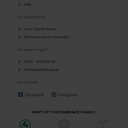
AGB
Weitere Informationen zu den einzelnen Cookies findest
du durch Klick auf „Details zeigen“. Weitere
Für Unternehmen
Informationen:
Datenschutzerklärung
,
Impressum
.
Jetzt Talente finden
Als Personaler*in anmelden
Sie haben Fragen?
0234 - 415 600 00
info[at]ausbildung.de
Social Media
Facebook
Instagram