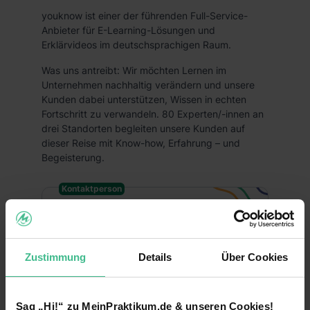
youknow ist einer der führenden Full-Service-
Anbieter für E-Learning-Lösungen und
Erklärvideos im deutschsprachigen Raum.
Was uns antreibt: Wir möchten Lernen im
Unternehmen nachhaltig verändern und unsere
Kunden dabei unterstützen, Wissen in echten
Fortschritt zu verwandeln. 80 Experten/-innen an
drei Standorten begleiten unsere Kunden auf
dieser Reise mit Know-how, Erfahrung – und
Begeisterung.
Kontaktperson
Annalena Moritz
Projektleiterin
Zustimmung
Details
Über Cookies
jobs@you-know.de
Sag „Hi!“ zu MeinPraktikum.de & unseren Cookies!