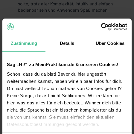
sollte, trotz aller Komplexität, intuitiv und einfach
bedienbar sein und Anwendern Spaß machen.
Kontaktperson
Alexander Selle
Zustimmung
Details
Über Cookies
jobs@youbility.de
Sag „Hi!“ zu MeinPraktikum.de & unseren Cookies!
0341 24892188
Schön, dass du da bist! Bevor du hier ungestört
weitermachen kannst, haben wir ein paar Infos für dich.
Du hast vielleicht schon mal was von Cookies gehört!?
Fakten
Keine Sorge, das ist nicht Schlimmes. Wir erklären dir
Keine Angabe
hier, was das alles für dich bedeutet. Wunder dich bitte
Unternehmensart
nicht, die Sprache ist ein bisschen komplizierter als du
2014
Gründungsjahr
sie von uns kennst. Sie muss einfach den aktuellen
Datenschutzbestimmungen gerecht werden.
Informatik & IT
Branche