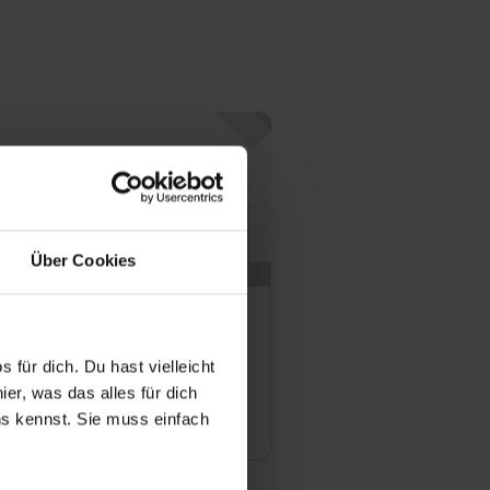
Über Cookies
Bank Ludwigsburg eG
Ludwigsburg
700
 für dich. Du hast vielleicht
er, was das alles für dich
Offene Stellen
uns kennst. Sie muss einfach