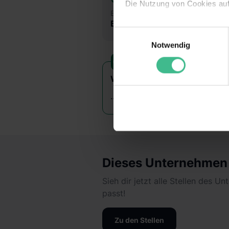
Die Nutzung von Cookies au
Branche
Banken & Finanzen
Wir verwenden Cookies zur t
Einwilligungsauswahl
Webseite getroffenen Einstel
Notwendig
(„Statistiken“), um Informat
und Analysen weiterzugeben u
Informationen möglicherweise
Wusstest du schon?
deiner Nutzung der Dienste 
...unsere Azubis das Praktikum
Verwendungszwecken (ausgen
Auswahl über die Checkboxen 
Kategorien „Präferenzen“, „St
die USA (Art. 49 Abs. 1 S. 
Schrems II). Du kannst die vo
Dieses Unternehmen g
unsere Datenschutzerklärung
einzelnen Cookies findest du 
Sieh dir jetzt alle Stellen des U
Informationen:
Datenschutze
passt!
Zu den Stellen