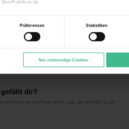
f MeinPraktikum.de
Kont
echnischen Funktion unserer Webseite („Notwendig“), um von di
lungen zu speichern ( „Präferenzen“), die Zugriffe auf unsere We
Präferenzen
Statistiken
ionen zu deiner Verwendung unserer Website an unsere Partner f
nd um Inhalte und Anzeigen zu personalisieren („Marketing“). 
 mit weiteren Daten zusammen, die du ihnen bereitgestellt has
gesammelt haben. Durch Klick auf den Button „Cookies zulassen
 leiten?
ommen „Notwendig“) zu. Willst du nur bestimmte Verwendungsz
Nur notwendige Cookies
und klick auf „Auswahl erlauben“. Die Einwilligung zur Platzie
atistiken“ und „Marketing“ umfasst hierbei die Einwilligung zur Ü
1 lit. a) DS-GVO). Die USA verfügen über kein angemessenes D
n dir erteilte Einwilligung jederzeit mit Wirkung für die Zukunft 
efällt dir?
 unter dem Punkt „Datenschutz-Einstellungen“ widerrufen. Weit
durch Klick auf „Details zeigen“. Weitere
nternehmens an und finde einen Job, der perfekt zu dir
rklärung
,
Impressum
.