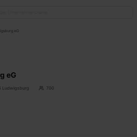
igsburg eG
g eG
6 Ludwigsburg
700