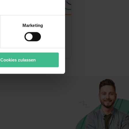
aktperson
Stabel Alicia
r bei Benutzung der
Personalentwicklung
bseite zu analysieren
Marketing
Ausbildung
ür soziale Medien, Werbung
Unsere Partner führen diese
alicia.stabel@vrbank-lb.de
t oder die sie im Rahmen
071412481107
“ stimmst du allen
wecke zulassen, triff deine
Cookies zulassen
rung von Cookies der
bermittlung deiner Daten in
atenschutzniveau (EuGH –
ganz oder teilweise über
ere Informationen zu den