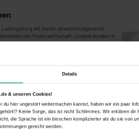
men
k Ludwigsburg eG bietet abwechslungsreiche
 Bereichen der Finanzwirtschaft. Unsere Kunden in
viduell beraten zu können ist das Ziel unserer
erhalb der Praxisphase liegt auf der
n an gelernt und trainiert wird.
Details
VR-
.de & unseren Cookies!
 du hier ungestört weitermachen kannst, haben wir ein paar Infos
arbeiter
Übernahmequote
hört!? Keine Sorge, das ist nicht Schlimmes. Wir erklären dir hi
00
95 %
icht, die Sprache ist ein bisschen komplizierter als du sie von 
estimmungen gerecht werden.