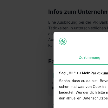
Infos zum Unterneh
Eine Ausbildung bei der VR-Ban
Tätigkeiten in unterschiedlichen
allen Finanzangelegenheiten indi
Ausbildung. Der Schwerpunkt inn
Kundenberatung, welche von Begin
Zustimmung
Fakten
Sag „Hi!“ zu MeinPraktikum
Schön, dass du da bist! Bevor
Unternehmensart
Mit
schon mal was von Cookies ge
Keine Angabe
7
bedeutet. Wunder dich bitte n
den aktuellen Datenschutzb