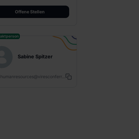
Offene Stellen
aktperson
Sabine Spitzer
humanresources@viresconferr...