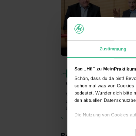
Zustimmung
Sag „Hi!“ zu MeinPraktikum
Schön, dass du da bist! Bevor
Wusstest du schon?
schon mal was von Cookies ge
bedeutet. Wunder dich bitte n
Vires Conferre ist lateinisch u
den aktuellen Datenschutzb
unsere Aufgabe: Wir sorgen da
Unternehmen zueinander finde
Die Nutzung von Cookies au
Wir verwenden Cookies zur t
Einwilligungsauswahl
Benefits