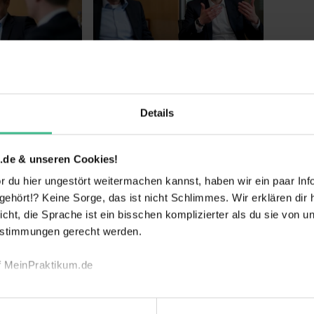
Details
.de & unseren Cookies!
 du hier ungestört weitermachen kannst, haben wir ein paar Infos
hört!? Keine Sorge, das ist nicht Schlimmes. Wir erklären dir hi
icht, die Sprache ist ein bisschen komplizierter als du sie von 
nd steht für "Kräfte verbinden". Genau das ist
estimmungen gerecht werden.
für, dass erstklassige Kandidat/innen und
n.
f MeinPraktikum.de
echnischen Funktion unserer Webseite („Notwendig“), um von di