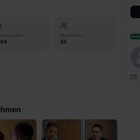
ündungsjahr
Mitarbeiter
Kont
004
35
nehmen