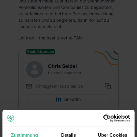
und zudem mega Lust darauf, die spannendsten
Persönlichkeiten und Companies zu begeistern,
zu befähigen und bei Ihrer Personalentwicklung
zu beraten und zu begleiten, dann hör auf zu
suchen und meld dich.
Let's go – the best is yet to TAM.
Kontaktperson
Chris Seidel
People Department
Chris@tam-akadmie.de
LinkedIn
Fakten
Zustimmung
Details
Über Cookies