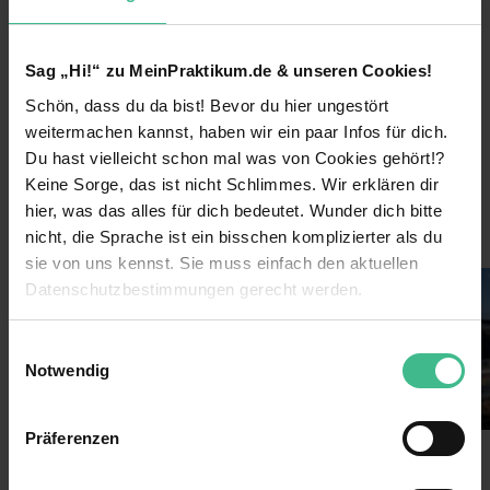
Startup
Unternehmensart
1974
Gründungsjahr
Sag „Hi!“ zu MeinPraktikum.de & unseren Cookies!
45
Mitarbeiter
Schön, dass du da bist! Bevor du hier ungestört
weitermachen kannst, haben wir ein paar Infos für dich.
Gesundheit, Pflege & Soziales
Branche
Du hast vielleicht schon mal was von Cookies gehört!?
Bildungswesen
Keine Sorge, das ist nicht Schlimmes. Wir erklären dir
hier, was das alles für dich bedeutet. Wunder dich bitte
nicht, die Sprache ist ein bisschen komplizierter als du
Einblicke ins Unternehmen
sie von uns kennst. Sie muss einfach den aktuellen
Datenschutzbestimmungen gerecht werden.
Die Nutzung von Cookies auf MeinPraktikum.de
Einwilligungsauswahl
Notwendig
Wir verwenden Cookies zur technischen Funktion
unserer Webseite („Notwendig“), um von dir bei
Präferenzen
Benutzung der Webseite getroffenen Einstellungen zu
speichern ( „Präferenzen“), die Zugriffe auf unsere