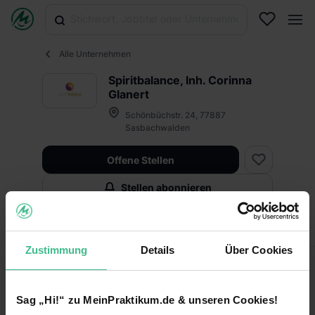
Alle Unternehmen
Spiritbalance, Inh. Corinna
Glanert
Schönbüchstr. 24, 77887
Sasbachwalden
Offene Stellen
Stellen abonnieren
Infos
Fakten
Zustimmung
Details
Über Cookies
Fakten
Sag „Hi!“ zu MeinPraktikum.de & unseren Cookies!