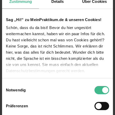
Zustimmung
Details
Über Cookies
Kontaktperson
Carla Koytek
Sag „Hi!“ zu MeinPraktikum.de & unseren Cookies!
Geschäftsführerin
Schön, dass du da bist! Bevor du hier ungestört
weitermachen kannst, haben wir ein paar Infos für dich.
0221 / 92573...
Du hast vielleicht schon mal was von Cookies gehört!?
Keine Sorge, das ist nicht Schlimmes. Wir erklären dir
hier, was das alles für dich bedeutet. Wunder dich bitte
Fakten
nicht, die Sprache ist ein bisschen komplizierter als du
sie von uns kennst. Sie muss einfach den aktuellen
Keine Angabe
Unternehmensart
Datenschutzbestimmungen gerecht werden.
1996
Gründungsjahr
Die Nutzung von Cookies auf MeinPraktikum.de
Einwilligungsauswahl
10
Mitarbeiter
Notwendig
Wir verwenden Cookies zur technischen Funktion
Journalismus & Medien
Branche
unserer Webseite („Notwendig“), um von dir bei
Präferenzen
Benutzung der Webseite getroffenen Einstellungen zu
speichern ( „Präferenzen“), die Zugriffe auf unsere