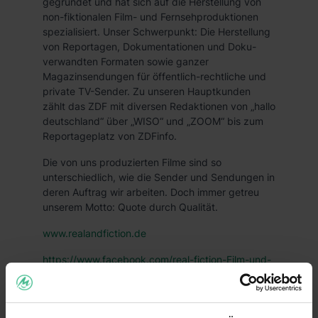
gegründet und hat sich auf die Herstellung von
non-fiktionalen Film- und Fernsehproduktionen
spezialisiert. Unser Schwerpunkt: Die Herstellung
von Reportagen, Dokumentationen und Doku-
verwandten Formaten sowie ganzer
Magazinsendungen für öffentlich-rechtliche und
private TV-Sender. Zu unseren Hauptkunden
zählt das ZDF mit diversen Redaktionen von „hallo
deutschland“ über „WISO“ und „ZOOM“ bis zum
Reportageplatz von ZDFinfo.
Die von uns produzierten Filme sind so
unterschiedlich, wie die Sender und Sendungen in
deren Auftrag wir arbeiten. Doch immer getreu
unserem Motto: Quote durch Qualität.
www.realandfiction.de
https://www.facebook.com/real-fiction-Film-und-
Fernsehproduktion-319826554706490/
https://www.youtube.com/user/realandfiction/feed