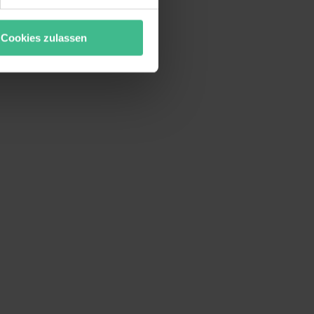
“ stimmst du allen
wecke zulassen, triff deine
Cookies zulassen
rung von Cookies der
bermittlung deiner Daten in
atenschutzniveau (EuGH –
ganz oder teilweise über
ere Informationen zu den