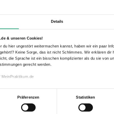
Details
.de & unseren Cookies!
 du hier ungestört weitermachen kannst, haben wir ein paar Infos
hört!? Keine Sorge, das ist nicht Schlimmes. Wir erklären dir hi
icht, die Sprache ist ein bisschen komplizierter als du sie von 
estimmungen gerecht werden.
r 2 Start-up''s ins Leben gerufen.
f MeinPraktikum.de
n die Möglichkeit in eigenen Projekten in den
übernehmen und eigene Ideen in den
echnischen Funktion unserer Webseite („Notwendig“), um von di
ngen.
lungen zu speichern ( „Präferenzen“), die Zugriffe auf unsere We
Präferenzen
Statistiken
ionen zu deiner Verwendung unserer Website an unsere Partner f
nd um Inhalte und Anzeigen zu personalisieren („Marketing“). 
 mit weiteren Daten zusammen, die du ihnen bereitgestellt has