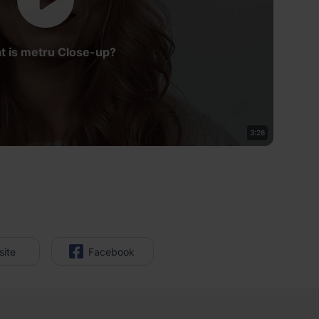
 is metru Close-up?
3:28
ite
Facebook