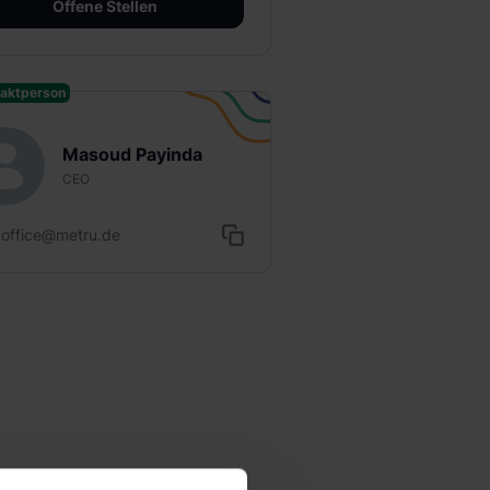
Offene Stellen
aktperson
Masoud Payinda
CEO
office@metru.de