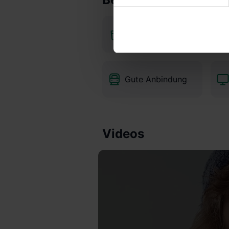
deiner Nutzung der Dienste 
Verwendungszwecken (ausgen
Kostenlose
Auswahl über die Checkboxen 
Getränke
Kategorien „Präferenzen“, „St
die USA (Art. 49 Abs. 1 S. 
Schrems II). Du kannst die vo
Gute Anbindung
unsere Datenschutzerklärung
einzelnen Cookies findest du 
Informationen:
Datenschutze
Videos