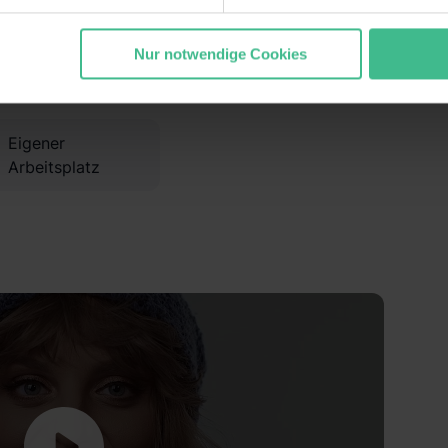
gesammelt haben. Durch Klick auf den Button „Cookies zulassen
ommen „Notwendig“) zu. Willst du nur bestimmte Verwendungsz
Flexible
Nur notwendige Cookies
Parkplatz
und klick auf „Auswahl erlauben“. Die Einwilligung zur Platzie
Arbeitszeiten
atistiken“ und „Marketing“ umfasst hierbei die Einwilligung zur Ü
1 lit. a) DS-GVO). Die USA verfügen über kein angemessenes D
n dir erteilte Einwilligung jederzeit mit Wirkung für die Zukunft 
Eigener
 unter dem Punkt „Datenschutz-Einstellungen“ widerrufen. Weit
Arbeitsplatz
durch Klick auf „Details zeigen“. Weitere
rklärung
,
Impressum
.