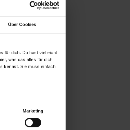
Über Cookies
 für dich. Du hast vielleicht
er, was das alles für dich
uns kennst. Sie muss einfach
r bei Benutzung der
bseite zu analysieren
Marketing
ür soziale Medien, Werbung
Unsere Partner führen diese
t oder die sie im Rahmen