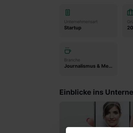
Unternehmensart
Gr
Startup
20
Branche
Journalismus & Medien
Einblicke ins Unter