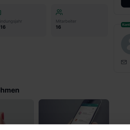
ündungsjahr
Mitarbeiter
Kont
16
16
nehmen