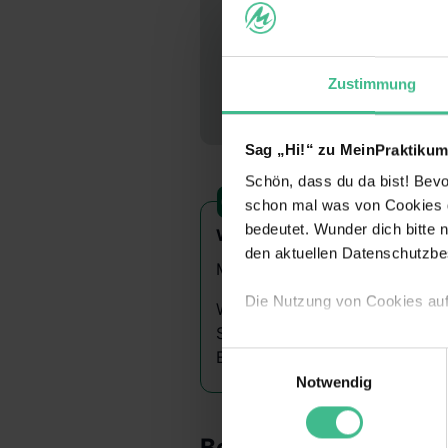
Zustimmung
Sag „Hi!“ zu MeinPraktikum
Schön, dass du da bist! Bevor
schon mal was von Cookies ge
bedeutet. Wunder dich bitte n
Wusstest du schon?
den aktuellen Datenschutzb
Mit Opendoor Pictures haben wi
Die Nutzung von Cookies au
Wir bieten unseren Praktikante
Start up''s Verantwortung zu 
Wir verwenden Cookies zur t
Entwicklungsprozess einzubri
Einwilligungsauswahl
Webseite getroffenen Einstel
Notwendig
(„Statistiken“), um Informat
und Analysen weiterzugeben u
Benefits
Informationen möglicherweise