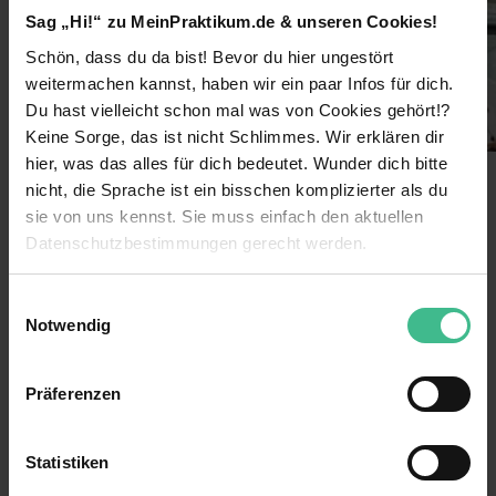
Sag „Hi!“ zu MeinPraktikum.de & unseren Cookies!
Schön, dass du da bist! Bevor du hier ungestört
weitermachen kannst, haben wir ein paar Infos für dich.
Du hast vielleicht schon mal was von Cookies gehört!?
Keine Sorge, das ist nicht Schlimmes. Wir erklären dir
hier, was das alles für dich bedeutet. Wunder dich bitte
nicht, die Sprache ist ein bisschen komplizierter als du
sie von uns kennst. Sie muss einfach den aktuellen
Benefits
Datenschutzbestimmungen gerecht werden.
Gute Anbindung
Die Nutzung von Cookies auf MeinPraktikum.de
Einwilligungsauswahl
Eigener Arbeitsplatz
Notwendig
Wir verwenden Cookies zur technischen Funktion
Einführungsveranstaltung
unserer Webseite („Notwendig“), um von dir bei
Präferenzen
Benutzung der Webseite getroffenen Einstellungen zu
Flexible Arbeitszeiten
speichern ( „Präferenzen“), die Zugriffe auf unsere
8 weitere anzeigen
Kantine
Webseite zu analysieren („Statistiken“), um
Statistiken
Informationen zu deiner Verwendung unserer Website an
Mitarbeiterevents