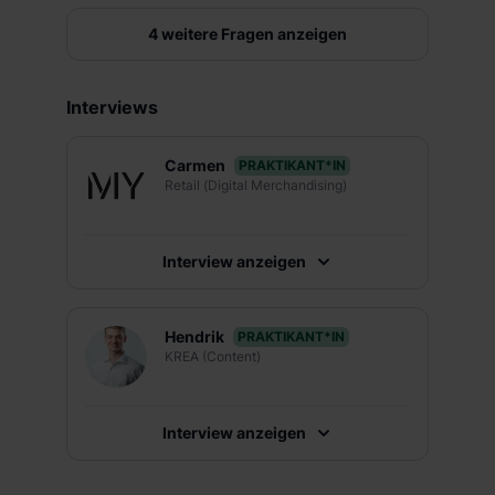
dem Punkt „Datenschutz-Einstellungen“ widerrufen.
4 weitere Fragen anzeigen
Weitere Informationen zu den einzelnen Cookies findest
du durch Klick auf „Details zeigen“. Weitere
Informationen:
Datenschutzerklärung
,
Impressum
.
Interviews
Carmen
PRAKTIKANT*IN
Retail (Digital Merchandising)
Interview anzeigen
Hendrik
PRAKTIKANT*IN
KREA (Content)
Interview anzeigen