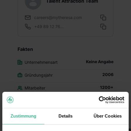
Talent Attraction Team
careers@mytheresa.com
+49 89 12 76...
Fakten
Keine Angabe
Unternehmensart
2006
Gründungsjahr
1200+
Mitarbeiter
Sonstige Branchen
Branche
Zustimmung
Details
Über Cookies
Einblicke ins Unternehmen