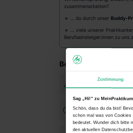
zusammenarbeiten?
🔹 … du durch unser
Buddy-P
🔹 … viele unserer Praktikante
Berufseinsteiger:innen zu un
Benefits
Zustimmung
Betriebliche
Altersvorsorge
Sag „Hi!“ zu MeinPraktikum
Flexible
Schön, dass du da bist! Bevor
Arbeitszeiten
schon mal was von Cookies ge
bedeutet. Wunder dich bitte n
den aktuellen Datenschutzb
Homeoffice