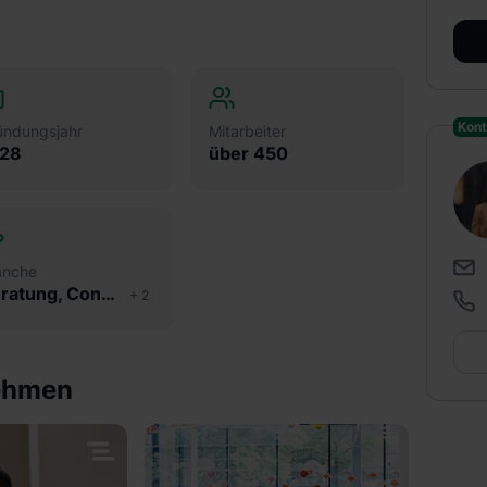
Kont
ündungsjahr
Mitarbeiter
28
über 450
anche
Beratung, Consulting & Controlling
+
2
nehmen