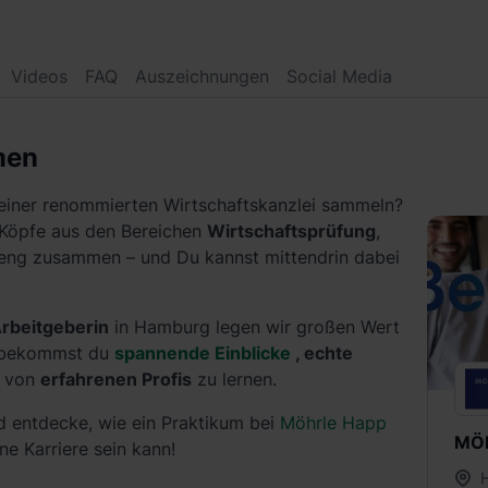
Videos
FAQ
Auszeichnungen
Social Media
men
 einer renommierten Wirtschaftskanzlei sammeln?
 Köpfe aus den Bereichen
Wirtschaftsprüfung
,
eng zusammen – und Du kannst mittendrin dabei
rbeitgeberin
in Hamburg legen wir großen Wert
 bekommst du
spannende Einblicke
, echte
, von
erfahrenen Profis
zu lernen.
 entdecke, wie ein Praktikum bei
Möhrle Happ
MÖ
ne Karriere sein kann!