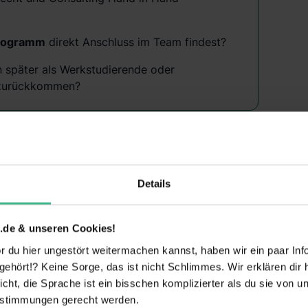
rogramm
direkt Anschluss im Team findest?
n später als Werkstudierende oder
s zurückkommen?
Details
Eigener
Einführungsverans
Arbeitsplatz
taltung
.de & unseren Cookies!
Gesundheitliche
 du hier ungestört weitermachen kannst, haben wir ein paar Infos
Gute Anbindung
Maßnahmen
hört!? Keine Sorge, das ist nicht Schlimmes. Wir erklären dir hi
icht, die Sprache ist ein bisschen komplizierter als du sie von 
estimmungen gerecht werden.
Kostenlose