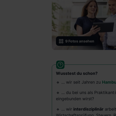
9
Fotos ansehen
Wusstest du schon?
🔹 … wir seit Jahren zu
Hambur
🔹 … du bei uns als Praktikant
eingebunden wirst?
🔹 … wir
interdisziplinär
arbeit
Wirtschaftsprüfung, Steuern, 