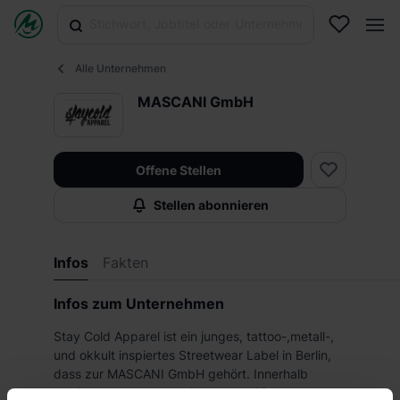
Alle Unternehmen
MASCANI GmbH
Offene Stellen
Stellen abonnieren
Infos
Fakten
Infos zum Unternehmen
Stay Cold Apparel ist ein junges, tattoo-,metall-,
und okkult inspiertes Streetwear Label in Berlin,
dass zur MASCANI GmbH gehört. Innerhalb
weniger Jahre haben wir uns mit Hilfe von