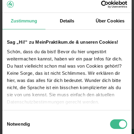
weltweit anerkannten Tattooartists und
hochwertigen Video-/Fotoshootings nicht nur
einen Kundenstamm, sondern auch eine
Zustimmung
Details
Über Cookies
Followerschaft um die ganze Welt aufgebaut. Und
wir sind sehr stolz darauf, dass wir sowohol mit
unseren Kunden also auch mit unseren Kollegen
einen respektvollen, freundschaftlichen umgang
Sag „Hi!“ zu MeinPraktikum.de & unseren Cookies!
pfelegen. So das sich Stay Cold für alle
Schön, dass du da bist! Bevor du hier ungestört
beteidigiten wie eine unangepasste Familie
weitermachen kannst, haben wir ein paar Infos für dich.
anfühlt.
Du hast vielleicht schon mal was von Cookies gehört!?
Keine Sorge, das ist nicht Schlimmes. Wir erklären dir
hier, was das alles für dich bedeutet. Wunder dich bitte
Fakten
nicht, die Sprache ist ein bisschen komplizierter als du
sie von uns kennst. Sie muss einfach den aktuellen
Keine Angabe
Unternehmensart
Datenschutzbestimmungen gerecht werden.
Sonstige Branchen
Branche
Die Nutzung von Cookies auf MeinPraktikum.de
Einwilligungsauswahl
Notwendig
Wir verwenden Cookies zur technischen Funktion