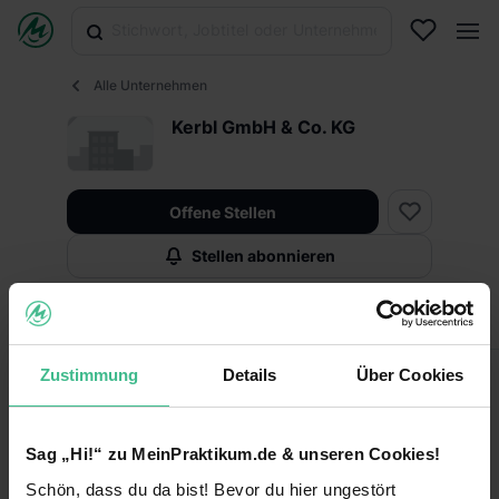
Alle Unternehmen
Kerbl GmbH & Co. KG
Offene Stellen
Stellen abonnieren
Infos
Fakten
Zustimmung
Details
Über Cookies
Fakten
Sag „Hi!“ zu MeinPraktikum.de & unseren Cookies!
Keine Angabe
Unternehmensart
Schön, dass du da bist! Bevor du hier ungestört