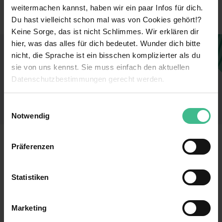
Industrie & Maschinenbau
Branche
weitermachen kannst, haben wir ein paar Infos für dich.
Du hast vielleicht schon mal was von Cookies gehört!?
Keine Sorge, das ist nicht Schlimmes. Wir erklären dir
hier, was das alles für dich bedeutet. Wunder dich bitte
Dieses Unternehmen gefällt dir?
nicht, die Sprache ist ein bisschen komplizierter als du
sie von uns kennst. Sie muss einfach den aktuellen
Sieh dir jetzt alle Stellen des Unternehmens an
Datenschutzbestimmungen gerecht werden.
und finde einen Job, der perfekt zu dir passt!
Die Nutzung von Cookies auf MeinPraktikum.de
Zu den Stellen
Einwilligungsauswahl
Notwendig
Wir verwenden Cookies zur technischen Funktion
unserer Webseite („Notwendig“), um von dir bei
MeinPraktikum.de
Präferenzen
Benutzung der Webseite getroffenen Einstellungen zu
speichern ( „Präferenzen“), die Zugriffe auf unsere
Kontakt
Datenschutz
Webseite zu analysieren („Statistiken“), um
Statistiken
Impressum
Nutzungsbedingungen
Informationen zu deiner Verwendung unserer Website an
AGB
unsere Partner für soziale Medien, Werbung und
Marketing
Analysen weiterzugeben und um Inhalte und Anzeigen zu
Für Unternehmen
personalisieren („Marketing“). Unsere Partner führen