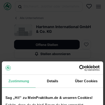
Alle Unternehmen
Hartmann International GmbH
& Co. KG
Offene Stellen
Stellen abonnieren
Infos
Fakten
Zustimmung
Details
Über Cookies
Fakten
Keine Angabe
Sag „Hi!“ zu MeinPraktikum.de & unseren Cookies!
Unternehmensart
Schön, dass du da bist! Bevor du hier ungestört