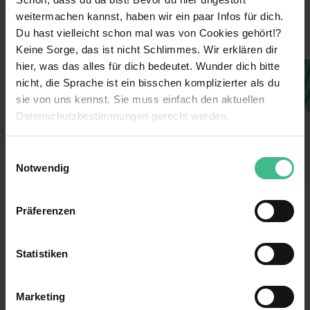
Dienstleistung & Kundenservice
Branche
weitermachen kannst, haben wir ein paar Infos für dich.
Verkehr, Transport & Logistik
Du hast vielleicht schon mal was von Cookies gehört!?
Keine Sorge, das ist nicht Schlimmes. Wir erklären dir
hier, was das alles für dich bedeutet. Wunder dich bitte
nicht, die Sprache ist ein bisschen komplizierter als du
Dieses Unternehmen gefällt dir?
sie von uns kennst. Sie muss einfach den aktuellen
Sieh dir jetzt alle Stellen des Unternehmens an
Datenschutzbestimmungen gerecht werden.
und finde einen Job, der perfekt zu dir passt!
Die Nutzung von Cookies auf MeinPraktikum.de
Einwilligungsauswahl
Zu den Stellen
Notwendig
Wir verwenden Cookies zur technischen Funktion
unserer Webseite („Notwendig“), um von dir bei
MeinPraktikum.de
Präferenzen
Benutzung der Webseite getroffenen Einstellungen zu
speichern ( „Präferenzen“), die Zugriffe auf unsere
Kontakt
Datenschutz
Webseite zu analysieren („Statistiken“), um
Statistiken
Impressum
Nutzungsbedingungen
Informationen zu deiner Verwendung unserer Website an
unsere Partner für soziale Medien, Werbung und
AGB
Marketing
Analysen weiterzugeben und um Inhalte und Anzeigen zu