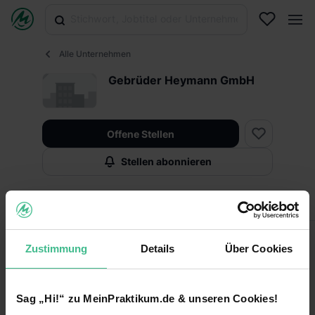
Alle Unternehmen
Gebrüder Heymann GmbH
Offene Stellen
Stellen abonnieren
Infos
Fakten
Zustimmung
Details
Über Cookies
Fakten
Keine Angabe
Unternehmensart
Sag „Hi!“ zu MeinPraktikum.de & unseren Cookies!