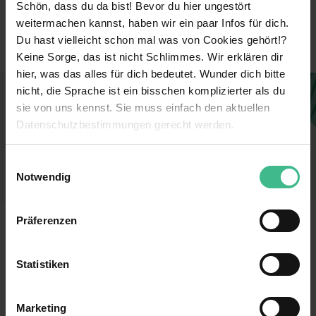
Schön, dass du da bist! Bevor du hier ungestört
Industrie & Maschinenbau
Branche
Kunststoffverarbeitung
weitermachen kannst, haben wir ein paar Infos für dich.
Metallverarbeitung
Du hast vielleicht schon mal was von Cookies gehört!?
Keine Sorge, das ist nicht Schlimmes. Wir erklären dir
hier, was das alles für dich bedeutet. Wunder dich bitte
nicht, die Sprache ist ein bisschen komplizierter als du
Dieses Unternehmen gefällt dir?
sie von uns kennst. Sie muss einfach den aktuellen
Sieh dir jetzt alle Stellen des Unternehmens an
Datenschutzbestimmungen gerecht werden.
und finde einen Job, der perfekt zu dir passt!
Die Nutzung von Cookies auf MeinPraktikum.de
Einwilligungsauswahl
Zu den Stellen
Notwendig
Wir verwenden Cookies zur technischen Funktion
unserer Webseite („Notwendig“), um von dir bei
Präferenzen
MeinPraktikum.de
Benutzung der Webseite getroffenen Einstellungen zu
speichern ( „Präferenzen“), die Zugriffe auf unsere
Kontakt
Datenschutz
Webseite zu analysieren („Statistiken“), um
Statistiken
Informationen zu deiner Verwendung unserer Website an
Impressum
Nutzungsbedingungen
unsere Partner für soziale Medien, Werbung und
AGB
Marketing
Analysen weiterzugeben und um Inhalte und Anzeigen zu