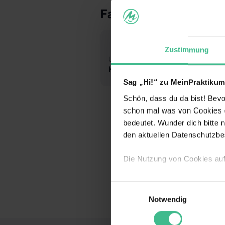
Fakten
Zustimmung
Unternehmensart
Br
Keine Angabe
Sag „Hi!“ zu MeinPraktikum
Schön, dass du da bist! Bevor
schon mal was von Cookies ge
bedeutet. Wunder dich bitte n
den aktuellen Datenschutzb
Die Nutzung von Cookies au
Wir verwenden Cookies zur t
Einwilligungsauswahl
Webseite getroffenen Einstel
Notwendig
(„Statistiken“), um Informat
und Analysen weiterzugeben u