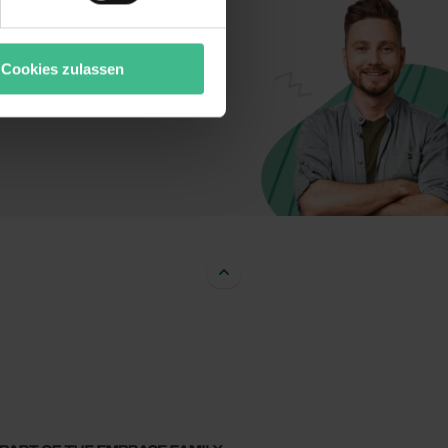
t oder die sie im Rahmen
“ stimmst du allen
wecke zulassen, triff deine
Cookies zulassen
rung von Cookies der
bermittlung deiner Daten in
atenschutzniveau (EuGH –
ganz oder teilweise über
ere Informationen zu den