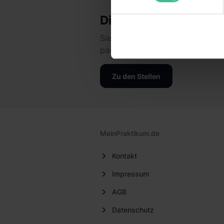
Informationen möglicherweise
Dieses Unternehmen g
deiner Nutzung der Dienste 
Verwendungszwecken (ausgen
Sieh dir jetzt alle Stellen des U
Auswahl über die Checkboxen 
passt!
Kategorien „Präferenzen“, „St
die USA (Art. 49 Abs. 1 S. 
Zu den Stellen
Schrems II). Du kannst die vo
unsere Datenschutzerklärung
einzelnen Cookies findest du 
Informationen:
Datenschutze
MeinPraktikum.de
Kontakt
Impressum
AGB
Datenschutz