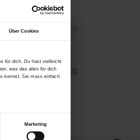
Über Cookies
 für dich. Du hast vielleicht
er, was das alles für dich
uns kennst. Sie muss einfach
rüder Heymann GmbH
Offene Stellen
r bei Benutzung der
bseite zu analysieren
Marketing
ür soziale Medien, Werbung
Unsere Partner führen diese