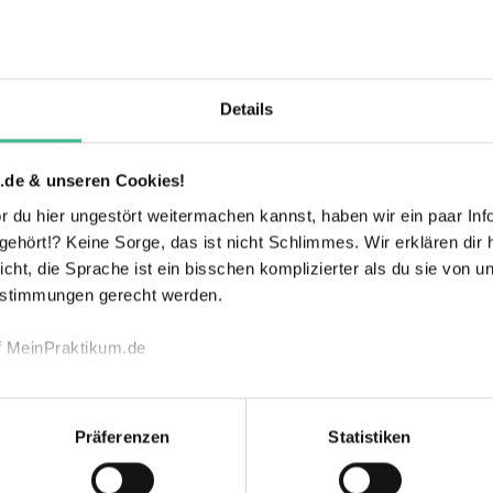
Details
anche
Verkehr, Transport & Logistik
.de & unseren Cookies!
 du hier ungestört weitermachen kannst, haben wir ein paar Infos
hört!? Keine Sorge, das ist nicht Schlimmes. Wir erklären dir hi
icht, die Sprache ist ein bisschen komplizierter als du sie von 
estimmungen gerecht werden.
Geb
f MeinPraktikum.de
echnischen Funktion unserer Webseite („Notwendig“), um von di
lungen zu speichern ( „Präferenzen“), die Zugriffe auf unsere We
Präferenzen
Statistiken
ionen zu deiner Verwendung unserer Website an unsere Partner f
nd um Inhalte und Anzeigen zu personalisieren („Marketing“). 