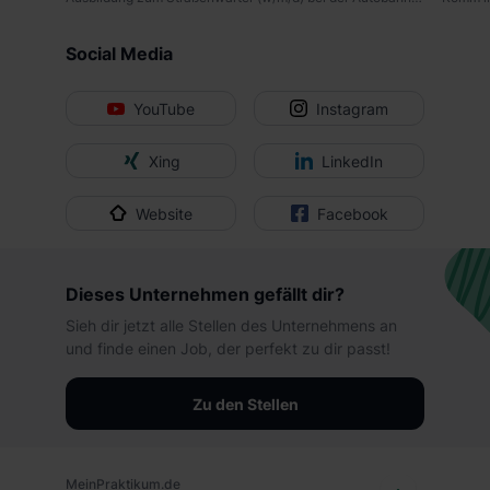
oder teilweise über unsere Datenschutzerklärung unter
dem Punkt „Datenschutz-Einstellungen“ widerrufen.
Social Media
Weitere Informationen zu den einzelnen Cookies findest
du durch Klick auf „Details zeigen“. Weitere
YouTube
Instagram
Informationen:
Datenschutzerklärung
,
Impressum
.
Xing
LinkedIn
Website
Facebook
Dieses Unternehmen gefällt dir?
Sieh dir jetzt alle Stellen des Unternehmens an
und finde einen Job, der perfekt zu dir passt!
Zu den Stellen
MeinPraktikum.de