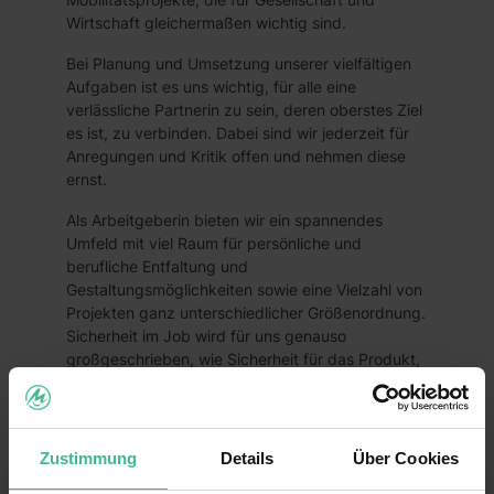
Wirtschaft gleichermaßen wichtig sind.
Bei Planung und Umsetzung unserer vielfältigen
Aufgaben ist es uns wichtig, für alle eine
verlässliche Partnerin zu sein, deren oberstes Ziel
es ist, zu verbinden. Dabei sind wir jederzeit für
Anregungen und Kritik offen und nehmen diese
ernst.
Als Arbeitgeberin bieten wir ein spannendes
Umfeld mit viel Raum für persönliche und
berufliche Entfaltung und
Gestaltungsmöglichkeiten sowie eine Vielzahl von
Projekten ganz unterschiedlicher Größenordnung.
Sicherheit im Job wird für uns genauso
großgeschrieben, wie Sicherheit für das Produkt,
für das wir alle arbeiten: Die Autobahn.
Zustimmung
Details
Über Cookies
Fakten