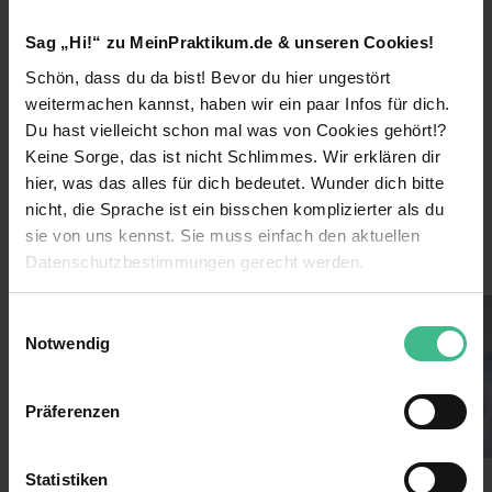
Staatliche/Öffentliche
Unternehmensart
Sag „Hi!“ zu MeinPraktikum.de & unseren Cookies!
Einrichtung
Schön, dass du da bist! Bevor du hier ungestört
2018
Gründungsjahr
weitermachen kannst, haben wir ein paar Infos für dich.
Du hast vielleicht schon mal was von Cookies gehört!?
14.500
Mitarbeiter
Keine Sorge, das ist nicht Schlimmes. Wir erklären dir
hier, was das alles für dich bedeutet. Wunder dich bitte
Verkehr, Transport & Logistik
Branche
nicht, die Sprache ist ein bisschen komplizierter als du
sie von uns kennst. Sie muss einfach den aktuellen
Datenschutzbestimmungen gerecht werden.
Einblicke ins Unternehmen
Die Nutzung von Cookies auf MeinPraktikum.de
Einwilligungsauswahl
Notwendig
Wir verwenden Cookies zur technischen Funktion
unserer Webseite („Notwendig“), um von dir bei
Präferenzen
Benutzung der Webseite getroffenen Einstellungen zu
speichern ( „Präferenzen“), die Zugriffe auf unsere
Webseite zu analysieren („Statistiken“), um
Statistiken