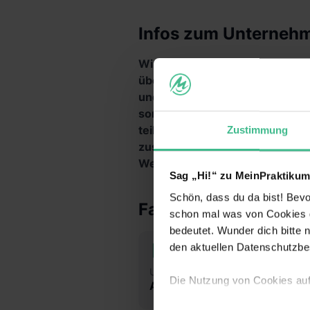
Infos zum Unterneh
Wir sind ein kleines und fein
überall genießen. Mal edel im g
und Graffiti. Wer uns kennt, wei
sondern eine Lebenseinstellung,
teilen wollen. Wir bringen Lie
Zustimmung
zusammen und unser Eventplan is
Weinkenner? Macht nix – wir n
Sag „Hi!“ zu MeinPraktikum
Schön, dass du da bist! Bevor
Fakten
schon mal was von Cookies ge
bedeutet. Wunder dich bitte n
den aktuellen Datenschutzb
Unternehmensart
Br
Die Nutzung von Cookies au
Agentur