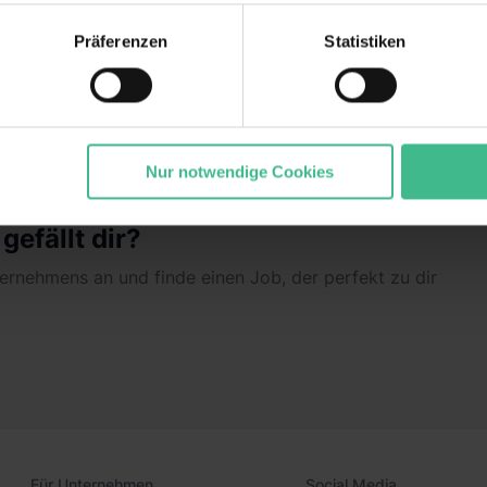
echnischen Funktion unserer Webseite („Notwendig“), um von di
lungen zu speichern ( „Präferenzen“), die Zugriffe auf unsere We
Präferenzen
Statistiken
ionen zu deiner Verwendung unserer Website an unsere Partner f
nd um Inhalte und Anzeigen zu personalisieren („Marketing“). 
 mit weiteren Daten zusammen, die du ihnen bereitgestellt has
gesammelt haben. Durch Klick auf den Button „Cookies zulassen
ommen „Notwendig“) zu. Willst du nur bestimmte Verwendungsz
Nur notwendige Cookies
und klick auf „Auswahl erlauben“. Die Einwilligung zur Platzie
atistiken“ und „Marketing“ umfasst hierbei die Einwilligung zur Ü
efällt dir?
1 lit. a) DS-GVO). Die USA verfügen über kein angemessenes D
n dir erteilte Einwilligung jederzeit mit Wirkung für die Zukunft 
nternehmens an und finde einen Job, der perfekt zu dir
 unter dem Punkt „Datenschutz-Einstellungen“ widerrufen. Weit
durch Klick auf „Details zeigen“. Weitere
rklärung
,
Impressum
.
Für Unternehmen
Social Media