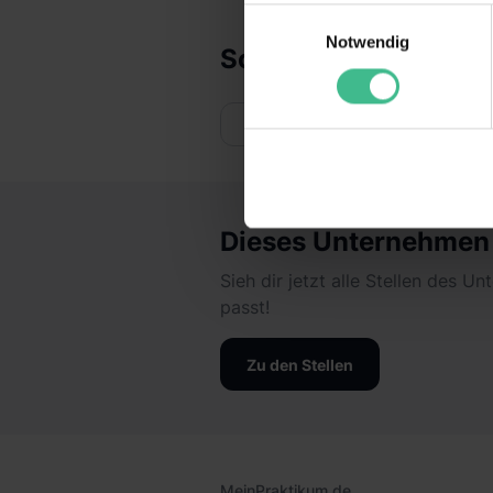
Wir verwenden Cookies zur t
Einwilligungsauswahl
Webseite getroffenen Einstel
Notwendig
Social Media
(„Statistiken“), um Informat
und Analysen weiterzugeben u
Informationen möglicherweise
Website
deiner Nutzung der Dienste 
Verwendungszwecken (ausgen
Auswahl über die Checkboxen 
Kategorien „Präferenzen“, „St
Dieses Unternehmen g
die USA (Art. 49 Abs. 1 S. 
Schrems II). Du kannst die vo
Sieh dir jetzt alle Stellen des U
unsere Datenschutzerklärung
passt!
einzelnen Cookies findest du 
Informationen:
Datenschutze
Zu den Stellen
MeinPraktikum.de