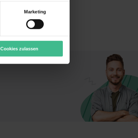
r bei Benutzung der
bseite zu analysieren
Marketing
ür soziale Medien, Werbung
Unsere Partner führen diese
t oder die sie im Rahmen
“ stimmst du allen
wecke zulassen, triff deine
Cookies zulassen
rung von Cookies der
bermittlung deiner Daten in
atenschutzniveau (EuGH –
ganz oder teilweise über
ere Informationen zu den