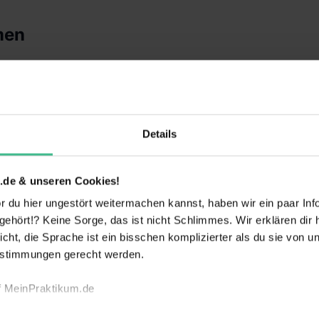
men
es Team von Wein- und Genussmenschen, die
roßen Saal, mal lässig und urban neben Schotter
ß, dass Wein für uns nicht nur ein Getränk ist,
 die wir bei all unseren Events mit anderen
bhaber feiner Gaumenfreuden mit Erzeugern
Details
t dicht gefüllt. Du bist kein großer
ehmen dich trotzdem ?.
.de & unseren Cookies!
 du hier ungestört weitermachen kannst, haben wir ein paar Infos
Cul
hört!? Keine Sorge, das ist nicht Schlimmes. Wir erklären dir hi
icht, die Sprache ist ein bisschen komplizierter als du sie von 
estimmungen gerecht werden.
anche
f MeinPraktikum.de
Marketing, Werbung & PR