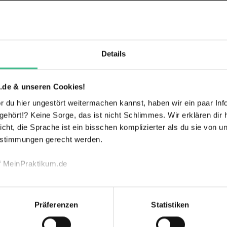
men
inderbuchverlag mit Herz aus Bielefeld. Seit 2020
u.a. die ziemlich wahren Tiergeschichten vom
Details
f Sentana. Das Besondere: Jeder Kauf
ierischen Bewohner. Denn einen Teil unserer
 Sentana Stiftung.“
.de & unseren Cookies!
 du hier ungestört weitermachen kannst, haben wir ein paar Infos
hört!? Keine Sorge, das ist nicht Schlimmes. Wir erklären dir hi
icht, die Sprache ist ein bisschen komplizierter als du sie von 
estimmungen gerecht werden.
Cal
f MeinPraktikum.de
anche
nstige Branchen
echnischen Funktion unserer Webseite („Notwendig“), um von di
lungen zu speichern ( „Präferenzen“), die Zugriffe auf unsere We
Präferenzen
Statistiken
ionen zu deiner Verwendung unserer Website an unsere Partner f
nd um Inhalte und Anzeigen zu personalisieren („Marketing“). 