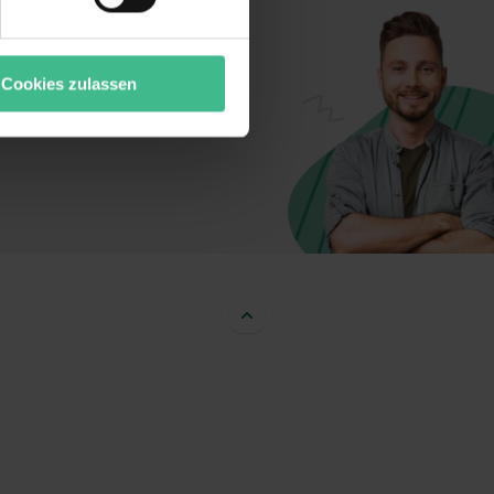
t oder die sie im Rahmen
“ stimmst du allen
wecke zulassen, triff deine
Cookies zulassen
rung von Cookies der
bermittlung deiner Daten in
atenschutzniveau (EuGH –
ganz oder teilweise über
ere Informationen zu den