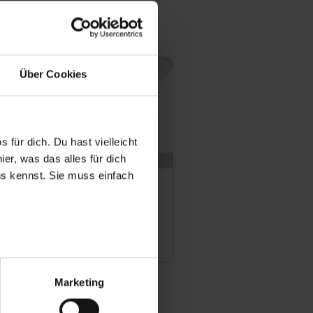
Über Cookies
 für dich. Du hast vielleicht
er, was das alles für dich
uns kennst. Sie muss einfach
meMara Verlag
Offene Stellen
r bei Benutzung der
bseite zu analysieren
Marketing
ür soziale Medien, Werbung
Unsere Partner führen diese