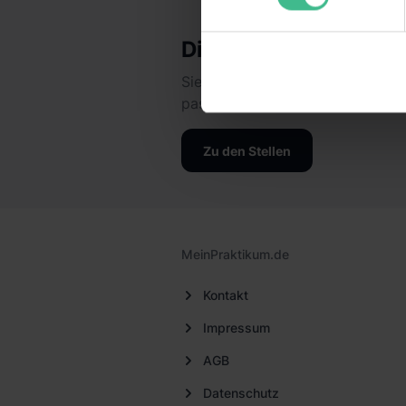
Informationen möglicherweise
deiner Nutzung der Dienste 
Dieses Unternehmen g
Verwendungszwecken (ausgen
Sieh dir jetzt alle Stellen des U
Auswahl über die Checkboxen 
passt!
Kategorien „Präferenzen“, „St
die USA (Art. 49 Abs. 1 S. 
Schrems II). Du kannst die vo
Zu den Stellen
unsere Datenschutzerklärung
einzelnen Cookies findest du 
Informationen:
Datenschutze
MeinPraktikum.de
Kontakt
Impressum
AGB
Datenschutz