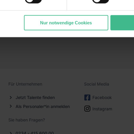
 mit weiteren Daten zusammen, die du ihnen bereitgestellt has
gesammelt haben. Durch Klick auf den Button „Cookies zulassen
efällt dir?
ommen „Notwendig“) zu. Willst du nur bestimmte Verwendungsz
Nur notwendige Cookies
nternehmens an und finde einen Job, der perfekt zu dir
und klick auf „Auswahl erlauben“. Die Einwilligung zur Platzie
atistiken“ und „Marketing“ umfasst hierbei die Einwilligung zur Ü
1 lit. a) DS-GVO). Die USA verfügen über kein angemessenes D
n dir erteilte Einwilligung jederzeit mit Wirkung für die Zukunft 
 unter dem Punkt „Datenschutz-Einstellungen“ widerrufen. Weit
durch Klick auf „Details zeigen“. Weitere
rklärung
,
Impressum
.
Für Unternehmen
Social Media
Jetzt Talente finden
Facebook
Als Personaler*in anmelden
Instagram
Sie haben Fragen?
0234 - 415 600 00