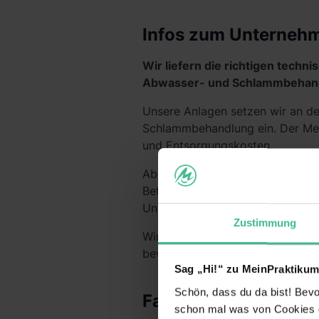
Infos zum Unterneh
Wir liefern die richtigen tech
Abwasser- und Schlammbehan
Unsere Anlagen setzen wir an de
Schlammbehandlung ein. Der Meh
und Entsorgungskosten.
Abseits der etablierten Wege bi
Betriebs- und Entsorgungssicher
Unser Weg führt zum Ziel unsere
Zustimmung
Wir setzen auf intelligente Aut
bewährte Trocknungstechnologie
Sag „Hi!“ zu MeinPraktikum
Schön, dass du da bist! Bevor
Fakten
schon mal was von Cookies ge