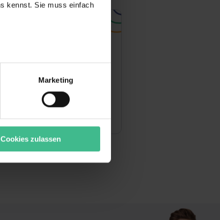
uns kennst. Sie muss einfach
aktperson
Madeline Krause
Leitung Personal
r bei Benutzung der
personal@awama.net
bseite zu analysieren
Marketing
ür soziale Medien, Werbung
+49 531 3939...
Unsere Partner führen diese
t oder die sie im Rahmen
Xing
“ stimmst du allen
wecke zulassen, triff deine
Cookies zulassen
rung von Cookies der
bermittlung deiner Daten in
atenschutzniveau (EuGH –
ganz oder teilweise über
ere Informationen zu den