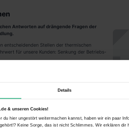
men
nischen Antworten auf drängende Fragen der
dlung.
n entscheidenden Stellen der thermischen
rwert für unsere Kunden: Senkung der Betriebs-
eten wir sowohl Lösungen zur Erhöhung der
heit als auch zur Einsparung von Ressourcen.
r Kunden.
aw
Details
omatisierung der Schlammkonditionierung und auf
n der Zuckerindustrie zur Abwasserbehandlung.
.de & unseren Cookies!
 du hier ungestört weitermachen kannst, haben wir ein paar Infos
hört!? Keine Sorge, das ist nicht Schlimmes. Wir erklären dir hi