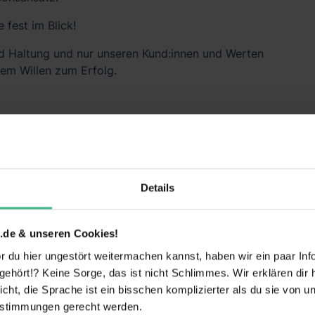
e fest im Blick!
d Haltung und nur unseren Kund:innen und Werten
tem Willen zum Erfolg.
innen seit mehr als 25 Jahren mit Erfolg zu
önlichkeiten: 40% unserer Mitarbeiter:innen sind
% unserer Führungskräfte länger als 15 Jahre im
in München, Frankfurt, Berlin und Düsseldorf
Details
s Projekte auf nationaler und internationaler
.de & unseren Cookies!
 du hier ungestört weitermachen kannst, haben wir ein paar Infos
hört!? Keine Sorge, das ist nicht Schlimmes. Wir erklären dir hi
icht, die Sprache ist ein bisschen komplizierter als du sie von 
estimmungen gerecht werden.