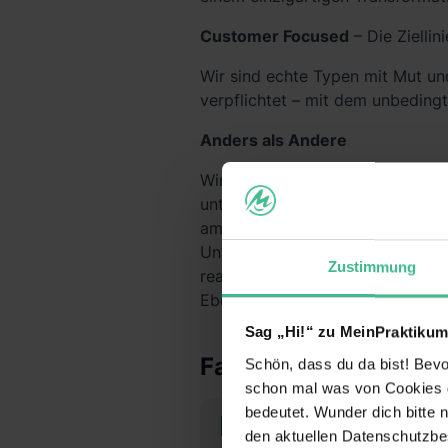
Customer Focused
– Die Ziellini
Wir sind echte Typen mit Mut un
verpflichtet – mit dem unbeding
Anders als Andere
Wir entwickeln unsere Mitarbeit:
unternehmerisch handelnden Pers
am Unternehmen beteiligt und 30
Unternehmen. Aus unseren Büros 
Zustimmung
realisieren über 100 Professional
Ebene für unsere Kund:innen.
Sag „Hi!“ zu MeinPraktikum
Fakten
Schön, dass du da bist! Bevor
schon mal was von Cookies ge
bedeutet. Wunder dich bitte n
den aktuellen Datenschutzb