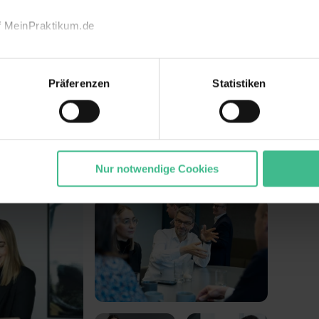
ündungsjahr
Mitarbeiter
97
ca. 100
f MeinPraktikum.de
echnischen Funktion unserer Webseite („Notwendig“), um von di
lungen zu speichern ( „Präferenzen“), die Zugriffe auf unsere We
Präferenzen
Statistiken
ionen zu deiner Verwendung unserer Website an unsere Partner f
nd um Inhalte und Anzeigen zu personalisieren („Marketing“). 
 mit weiteren Daten zusammen, die du ihnen bereitgestellt has
gesammelt haben. Durch Klick auf den Button „Cookies zulassen
ommen „Notwendig“) zu. Willst du nur bestimmte Verwendungsz
Nur notwendige Cookies
nehmen
und klick auf „Auswahl erlauben“. Die Einwilligung zur Platzie
atistiken“ und „Marketing“ umfasst hierbei die Einwilligung zur Ü
1 lit. a) DS-GVO). Die USA verfügen über kein angemessenes D
n dir erteilte Einwilligung jederzeit mit Wirkung für die Zukunft 
 unter dem Punkt „Datenschutz-Einstellungen“ widerrufen. Weit
durch Klick auf „Details zeigen“. Weitere
rklärung
,
Impressum
.