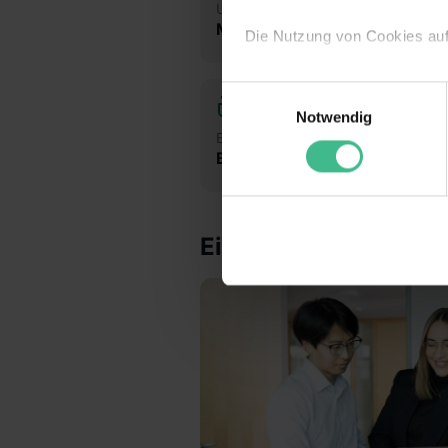
Unternehmensart
Gr
Mittelständler
19
Die Nutzung von Cookies au
Wir verwenden Cookies zur t
Einwilligungsauswahl
Webseite getroffenen Einstel
Notwendig
(„Statistiken“), um Informat
Branche
und Analysen weiterzugeben u
Beratung, Consulting & Controlling
Informationen möglicherweise
deiner Nutzung der Dienste 
Verwendungszwecken (ausgen
Einblicke ins Unter
Auswahl über die Checkboxen 
Kategorien „Präferenzen“, „St
die USA (Art. 49 Abs. 1 S. 
Schrems II). Du kannst die vo
unsere Datenschutzerklärung
einzelnen Cookies findest du 
Informationen:
Datenschutze