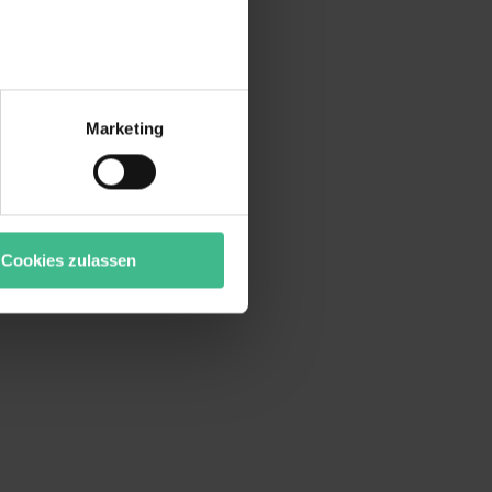
r bei Benutzung der
bseite zu analysieren
Marketing
ür soziale Medien, Werbung
Unsere Partner führen diese
t oder die sie im Rahmen
“ stimmst du allen
wecke zulassen, triff deine
Cookies zulassen
rung von Cookies der
bermittlung deiner Daten in
atenschutzniveau (EuGH –
ganz oder teilweise über
ere Informationen zu den