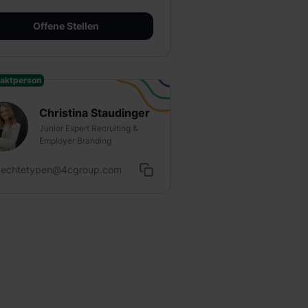
Offene Stellen
aktperson
Christina Staudinger
Junior Expert Recruiting &
Employer Branding
echtetypen@4cgroup.com