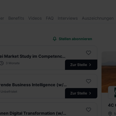
der
Benefits
Videos
FAQ
Interviews
Auszeichnungen
Stellen abonnieren
Praktikum bei Market Study im Competence Center Digital Technology & Infrastructure (w/d/m)
3 Monate
Zur Stelle
Werkstudierende Business Intelligence (w/d/m)
Unbefristet
Zur Stelle
4C 
Praktikant:innen Digital Transformation (w/d/m)