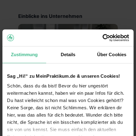
Einblicke ins Unternehmen
Zustimmung
Details
Über Cookies
Sag „Hi!“ zu MeinPraktikum.de & unseren Cookies!
Schön, dass du da bist! Bevor du hier ungestört
weitermachen kannst, haben wir ein paar Infos für dich.
Wusstest du schon?
Du hast vielleicht schon mal was von Cookies gehört!?
Kaffee kochen wirst Du nur für dich selbst –
Keine Sorge, das ist nicht Schlimmes. Wir erklären dir
Deine Entwicklung steht im Vordergrund!
hier, was das alles für dich bedeutet. Wunder dich bitte
nicht, die Sprache ist ein bisschen komplizierter als du
sie von uns kennst. Sie muss einfach den aktuellen
Benefits