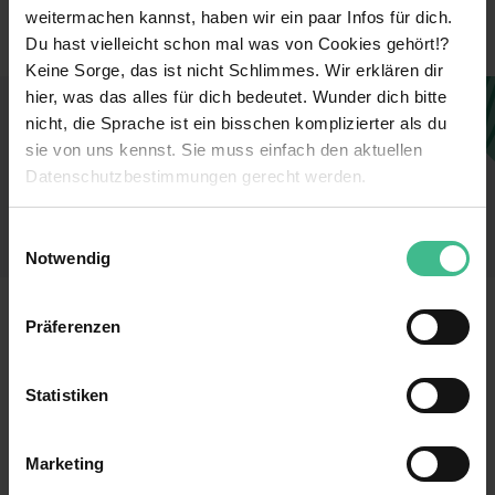
Sonstige Branchen
Branche
weitermachen kannst, haben wir ein paar Infos für dich.
Du hast vielleicht schon mal was von Cookies gehört!?
Keine Sorge, das ist nicht Schlimmes. Wir erklären dir
hier, was das alles für dich bedeutet. Wunder dich bitte
Dieses Unternehmen gefällt dir?
nicht, die Sprache ist ein bisschen komplizierter als du
sie von uns kennst. Sie muss einfach den aktuellen
Sieh dir jetzt alle Stellen des Unternehmens an
Datenschutzbestimmungen gerecht werden.
und finde einen Job, der perfekt zu dir passt!
Die Nutzung von Cookies auf MeinPraktikum.de
Zu den Stellen
Einwilligungsauswahl
Notwendig
Wir verwenden Cookies zur technischen Funktion
unserer Webseite („Notwendig“), um von dir bei
MeinPraktikum.de
Präferenzen
Benutzung der Webseite getroffenen Einstellungen zu
speichern ( „Präferenzen“), die Zugriffe auf unsere
Kontakt
Datenschutz
Webseite zu analysieren („Statistiken“), um
Statistiken
Impressum
Nutzungsbedingungen
Informationen zu deiner Verwendung unserer Website an
AGB
unsere Partner für soziale Medien, Werbung und
Marketing
Analysen weiterzugeben und um Inhalte und Anzeigen zu
Für Unternehmen
personalisieren („Marketing“). Unsere Partner führen