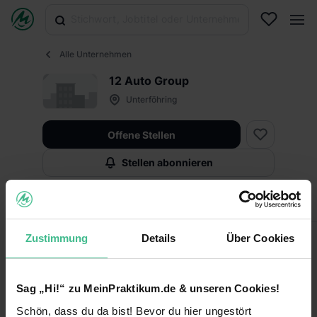
Alle Unternehmen
12 Auto Group
Unterföhring
Offene Stellen
Stellen abonnieren
Infos
Fakten
Zustimmung
Details
Über Cookies
Fakten
Sag „Hi!“ zu MeinPraktikum.de & unseren Cookies!
Keine Angabe
Unternehmensart
Schön, dass du da bist! Bevor du hier ungestört