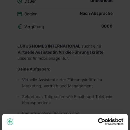
Unbefristet
Dauer
Nach Absprache
Beginn
8000
Vergütung
LUXUS HOMES INTERNATIONAL
sucht eine
Virtuelle Assistentin für die Führungskräfte
unserer Immobilienagentur.
Deine Aufgaben:
Virtuelle Assistentin der Führungskräfte im
Marketing, Vertrieb und Management
Sekretariat Tätigkeiten wie Email- und Telefonie
Korrespondenz
Bedarfsanalyse, Beratung und
Terminvereinbarung am Telefon