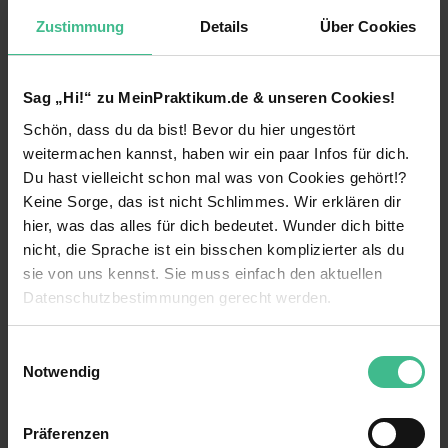
Dokumente und Verträge vorbereiten
Zustimmung
Details
Über Cookies
Content Erstellung mit Fotos und Videos
Social Media Marketing
Sag „Hi!“ zu MeinPraktikum.de & unseren Cookies!
Was wir anbieten:
Schön, dass du da bist! Bevor du hier ungestört
weiterlesen
Komfortable Arbeit remote von überall
weitermachen kannst, haben wir ein paar Infos für dich.
Du hast vielleicht schon mal was von Cookies gehört!?
Persönliche Entwicklung durch Webinare,
Keine Sorge, das ist nicht Schlimmes. Wir erklären dir
Benefits
Weiterbildungsreisen und Retreats
hier, was das alles für dich bedeutet. Wunder dich bitte
Wertvolle Erfahrungen, Kenntnisse und Skills
Eigener Arbeitsplatz
nicht, die Sprache ist ein bisschen komplizierter als du
direkt vom Geschäftsführer mit einer 18 Jahre
sie von uns kennst. Sie muss einfach den aktuellen
Erfahrung als Führungskraft von mehr als 60
Firmenwagen
Datenschutzbestimmungen gerecht werden.
Teampartner in seiner Karriere
Flexible Arbeitszeiten
Überdurchschnittlicher Verdienst: 8.000€ -
Die Nutzung von Cookies auf MeinPraktikum.de
Einwilligungsauswahl
10.000€ monatlich bereits in den ersten
Projektarbeit
Notwendig
Monaten, später auch 15.000€ pro Monat
Wir verwenden Cookies zur technischen Funktion
23 weitere anzeigen
möglich
Mentoring
unserer Webseite („Notwendig“), um von dir bei
Präferenzen
Benutzung der Webseite getroffenen Einstellungen zu
Moderne Arbeitstools wie CRM & LMS System