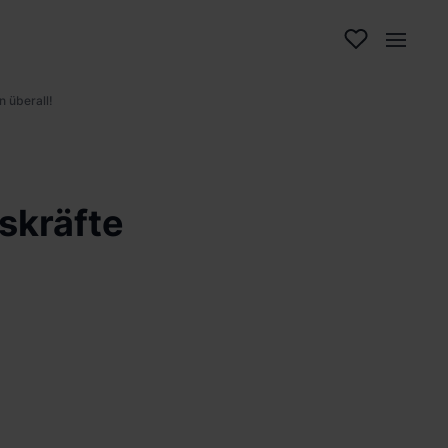
n überall!
skräfte