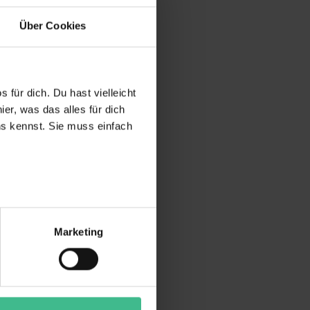
Über Cookies
 für dich. Du hast vielleicht
er, was das alles für dich
uns kennst. Sie muss einfach
r bei Benutzung der
bseite zu analysieren
Marketing
ür soziale Medien, Werbung
Unsere Partner führen diese
t oder die sie im Rahmen
“ stimmst du allen
wecke zulassen, triff deine