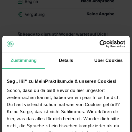
Nach Absprache
Beginn
Keine Angabe
Vergütung
🚀 Ready to disrupt? Wonder wartet auf Dich!
Wonder revolutioniert den deutschen Markt für
Nahrungsergänzungsmittel mit wissenschaftlich
fundierten Premium-Produkten für Kinderwunsch,
Zustimmung
Details
Über Cookies
Schwangerschaft und Stillzeit. Als moderne DTC-
Marke setzen wir neue Standards und sind
bereits mit unseren ersten Produkten gestartet.
Sag „Hi!“ zu MeinPraktikum.de & unseren Cookies!
🎯 Deine Mission:
Schön, dass du da bist! Bevor du hier ungestört
weitermachen kannst, haben wir ein paar Infos für dich.
Video Content Creation
: Du entwickelst und
produzierst hochwertige Video-Inhalte für
Du hast vielleicht schon mal was von Cookies gehört!?
Instagram Reels, TikTok und YouTube - vom
Keine Sorge, das ist nicht Schlimmes. Wir erklären dir
Konzept über den Dreh bis zum finalen Schnitt,
hier, was das alles für dich bedeutet. Wunder dich bitte
die unsere wissenschaftlich fundierten Produkte
nicht, die Sprache ist ein bisschen komplizierter als du
emotional und authentisch in Szene setzen. Auch