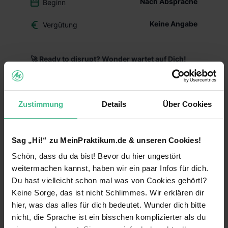
Nach Absprache
Beginn
Keine Angabe
Vergütung
🚀 Ready to disrupt? Wonder wartet auf Dich!
Wonder revolutioniert den deutschen Markt für
Nahrungsergänzungsmittel mit wissenschaftlich
fundierten Premium-Produkten für Kinderwunsch,
Zustimmung
Details
Über Cookies
Schwangerschaft und Stillzeit. Als moderne DTC-
Marke setzen wir neue Standards und sind
bereits mit unseren ersten Produkten gestartet.
Sag „Hi!“ zu MeinPraktikum.de & unseren Cookies!
🎯 Deine Mission:
Schön, dass du da bist! Bevor du hier ungestört
weitermachen kannst, haben wir ein paar Infos für dich.
Influencer Marketing:
Du identifizierst und
gewinnst relevante Influencer, Hebammen und
Du hast vielleicht schon mal was von Cookies gehört!?
Health-Experts für authentische Kooperationen
Keine Sorge, das ist nicht Schlimmes. Wir erklären dir
und baust langfristige Partnerschaften auf
hier, was das alles für dich bedeutet. Wunder dich bitte
nicht, die Sprache ist ein bisschen komplizierter als du
Social Media & Community Management:
Du