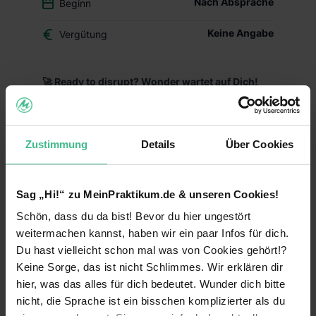
Nach Absprache
Beginn
Keine Angabe
Vergütung
🚀 Ready to disrupt? Wonder wartet auf Dich!
Wonder revolutioniert den deutschen Markt für
Nahrungsergänzungsmittel mit wissenschaftlich
fundierten Premium-Produkten für Kinderwunsch,
Zustimmung
Details
Über Cookies
Schwangerschaft und Stillzeit. Als moderne DTC-
Marke setzen wir neue Standards und sind
bereits mit unseren ersten Produkten gestartet.
Sag „Hi!“ zu MeinPraktikum.de & unseren Cookies!
🎯 Deine Mission:
Schön, dass du da bist! Bevor du hier ungestört
weitermachen kannst, haben wir ein paar Infos für dich.
Strategic Support:
Du unterstützt bei
strategischen Entscheidungen, bereitest wichtige
Du hast vielleicht schon mal was von Cookies gehört!?
Präsentationen vor und entwickelst datenbasierte
Keine Sorge, das ist nicht Schlimmes. Wir erklären dir
Handlungsempfehlungen für das Management
hier, was das alles für dich bedeutet. Wunder dich bitte
nicht, die Sprache ist ein bisschen komplizierter als du
Business Development:
Du recherchierst neue