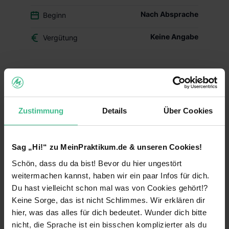
Nach Absprache
Beginn
Keine Angabe
Vergütung
🚀 Gestalte die Zukunft der
Reproduktionsgesundheit mit!
Wonder revolutioniert den deutschen Markt für
Zustimmung
Details
Über Cookies
Nahrungsergänzungsmittel mit wissenschaftlich
fundierten Premium-Produkten für Kinderwunsch,
Schwangerschaft und Stillzeit. Als moderne DTC-
Marke setzen wir neue Standards und sind
Sag „Hi!“ zu MeinPraktikum.de & unseren Cookies!
bereits mit unseren ersten Produkten gestartet.
Schön, dass du da bist! Bevor du hier ungestört
🎯 Deine Mission:
weitermachen kannst, haben wir ein paar Infos für dich.
Du hast vielleicht schon mal was von Cookies gehört!?
Produktentwicklung:
Du arbeitest an der
Keine Sorge, das ist nicht Schlimmes. Wir erklären dir
Entwicklung neuer, innovativer Supplements und
hier, was das alles für dich bedeutet. Wunder dich bitte
hilfst dabei, Wonder zur führenden Marke im
nicht, die Sprache ist ein bisschen komplizierter als du
Bereich Reproduktionsgesundheit zu machen