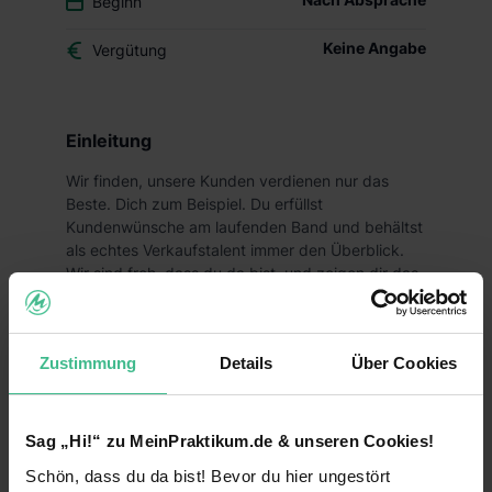
Beginn
Keine Angabe
Vergütung
Einleitung
Wir finden, unsere Kunden verdienen nur das
Beste. Dich zum Beispiel. Du erfüllst
Kundenwünsche am laufenden Band und behältst
als echtes Verkaufstalent immer den Überblick.
Wir sind froh, dass du da bist, und zeigen dir das
nicht nur über ein faires Gehalt, sondern auch
durch ein faires Miteinander im Alltag.
Deine Aufgaben
Zustimmung
Details
Über Cookies
Gemeinsam mit deinen Teamkollegen sorgst du
für eine gepflegte Filiale und ein rundum
Sag „Hi!“ zu MeinPraktikum.de & unseren Cookies!
gelungenes Einkaufserlebnis für unsere Kunden
Schön, dass du da bist! Bevor du hier ungestört
Ob bei der Verräumung und ansprechender