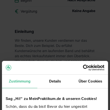
Beginn
Keine Angabe
Vergütung
Einleitung
Wir finden, unsere Kunden verdienen nur das
Beste. Dich zum Beispiel. Du erfüllst
Kundenwünsche am laufenden Band und behältst
als echtes Verkaufstalent immer den Überblick.
Wir sind froh, dass du da bist, und zeigen dir das
nicht nur über ein faires Gehalt, sondern auch
durch ein faires Miteinander im Alltag.
Deine Aufgaben
Zustimmung
Details
Über Cookies
Gemeinsam mit deinen Teamkollegen sorgst du
für eine gepflegte Filiale und ein rundum
Sag „Hi!“ zu MeinPraktikum.de & unseren Cookies!
gelungenes Einkaufserlebnis für unsere Kunden
Schön, dass du da bist! Bevor du hier ungestört
Ob bei der Verräumung und ansprechender