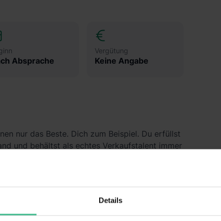
ginn
Vergütung
ch Absprache
Keine Angabe
nen nur das Beste. Dich zum Beispiel. Du erfüllst
d und behältst als echtes Verkaufstalent immer
s du da bist, und zeigen dir das nicht nur über ein
 ein faires Miteinander im Alltag.
Details
egen sorgst du für eine gepflegte Filiale und ein