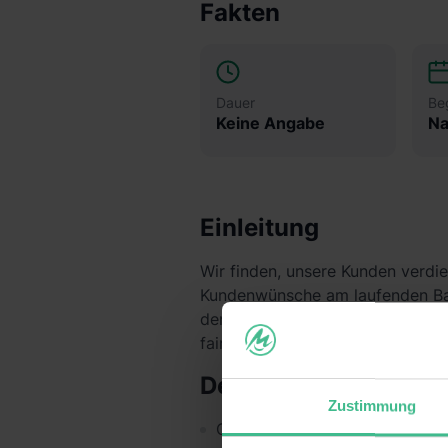
Fakten
Dauer
Be
Keine Angabe
Na
Einleitung
Wir finden, unsere Kunden verdie
Kundenwünsche am laufenden Ban
den Überblick. Wir sind froh, das
faires Gehalt, sondern auch durch
Deine Aufgaben
Zustimmung
Gemeinsam mit deinen Teamkoll