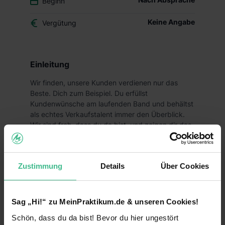
Beginn
Keine Angabe
Vergütung
Einleitung
Wir finden, unsere Kunden verdienen nur das
Beste. Dich zum Beispiel. Du erfüllst
Kundenwünsche am laufenden Band und behältst
als echtes Verkaufstalent immer den Überblick.
Wir sind froh, dass du da bist, und zeigen dir das
nicht nur über ein faires Gehalt, sondern auch
durch ein faires Miteinander im Alltag.
Deine Aufgaben
Zustimmung
Details
Über Cookies
Gemeinsam mit deinen Teamkollegen sorgst du
für eine gepflegte Filiale und ein rundum
Sag „Hi!“ zu MeinPraktikum.de & unseren Cookies!
gelungenes Einkaufserlebnis für unsere Kunden
Schön, dass du da bist! Bevor du hier ungestört
Ob bei der Verräumung und ansprechender